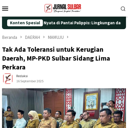
Loncat
Menu
ke
Mobile
konten
engan Aksi Nyata di Pantai Palippis: Lingkungan dan Kesehatan J
Konten Spesial
Beranda
DAERAH
MAMUJU
Tak Ada Toleransi untuk Kerugian
Daerah, MP-PKD Sulbar Sidang Lima
Perkara
Redaksi
16 September 2025