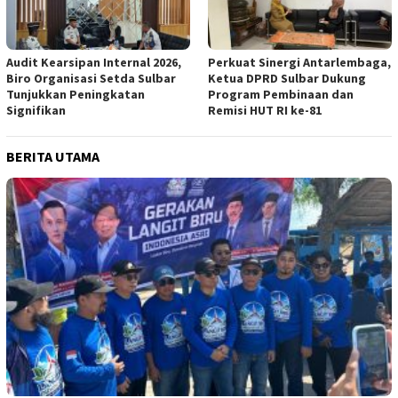
Audit Kearsipan Internal 2026,
Perkuat Sinergi Antarlembaga,
Biro Organisasi Setda Sulbar
Ketua DPRD Sulbar Dukung
Tunjukkan Peningkatan
Program Pembinaan dan
Signifikan
Remisi HUT RI ke-81
BERITA UTAMA