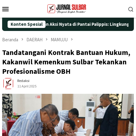
Loncat
Menu
ke
Mobile
konten
e-25 dengan Aksi Nyata di Pantai Palippis: Lingkungan dan Keseh
Konten Spesial
Beranda
DAERAH
MAMUJU
Tandatangani Kontrak Bantuan Hukum,
Kakanwil Kemenkum Sulbar Tekankan
Profesionalisme OBH
Redaksi
11 April 2025