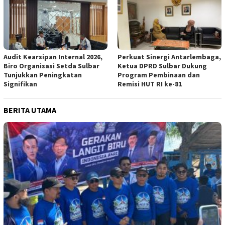
Audit Kearsipan Internal 2026,
Perkuat Sinergi Antarlembaga,
Biro Organisasi Setda Sulbar
Ketua DPRD Sulbar Dukung
Tunjukkan Peningkatan
Program Pembinaan dan
Signifikan
Remisi HUT RI ke-81
BERITA UTAMA