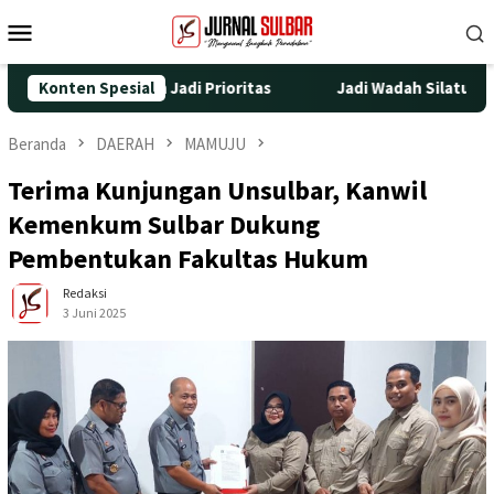
Loncat
Menu
ke
Mobile
konten
an Kesehatan Jadi Prioritas
Konten Spesial
Jadi Wadah Silaturahmi dan 
Beranda
DAERAH
MAMUJU
Terima Kunjungan Unsulbar, Kanwil
Kemenkum Sulbar Dukung
Pembentukan Fakultas Hukum
Redaksi
3 Juni 2025