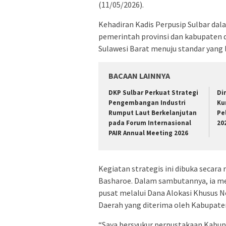
(11/05/2026).
Kehadiran Kadis Perpusip Sulbar dal
pemerintah provinsi dan kabupaten
Sulawesi Barat menuju standar yang l
BACAAN LAINNYA
DKP Sulbar Perkuat Strategi
Di
Pengembangan Industri
Ku
Rumput Laut Berkelanjutan
Pe
pada Forum Internasional
20
PAIR Annual Meeting 2026
Kegiatan strategis ini dibuka secara 
Basharoe. Dalam sambutannya, ia m
pusat melalui Dana Alokasi Khusus
Daerah yang diterima oleh Kabupate
“Saya bersyukur perpustakaan Kabup