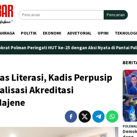
Pencarian
AHRAGA
POLITIK
EKONOMI
ADVETORIAL
OPINI
TEKNOLOG
ingati HUT ke-25 dengan Aksi Nyata di Pantai Palippis: Lingkung
BERIT
as Literasi, Kadis Perpusip
alisasi Akreditasi
Majene
POLEWAL
Demokr
deng