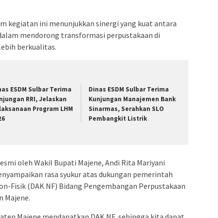
am kegiatan ini menunjukkan sinergi yang kuat antara
 dalam mendorong transformasi perpustakaan di
ebih berkualitas.
nas ESDM Sulbar Terima
Dinas ESDM Sulbar Terima
njungan RRI, Jelaskan
Kunjungan Manajemen Bank
laksanaan Program LHM
Sinarmas, Serahkan SLO
26
Pembangkit Listrik
resmi oleh Wakil Bupati Majene, Andi Rita Mariyani
enyampaikan rasa syukur atas dukungan pemerintah
 Non-Fisik (DAK NF) Bidang Pengembangan Perpustakaan
n Majene.
aten Majene mendapatkan DAK NF, sehingga kita dapat