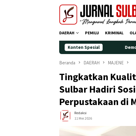
Loncat
ke
konten
DAERAH
PEMILU
KRIMINAL
OL
Konten Spesial
Demokrat Polman Per
Beranda
DAERAH
MAJENE
Tingkatkan Kualit
Sulbar Hadiri Sosi
Perpustakaan di 
Redaksi
11 Mei 2026