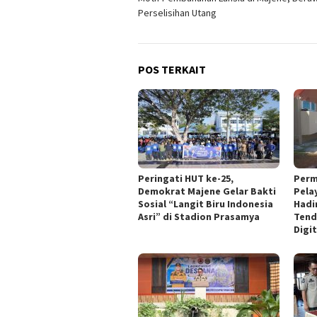
Perselisihan Utang
POS TERKAIT
Peringati HUT ke-25,
Perm
Demokrat Majene Gelar Bakti
Pela
Sosial “Langit Biru Indonesia
Hadi
Asri” di Stadion Prasamya
Tend
Digit