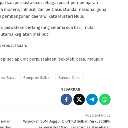
patkan perpustakaan sebagai pusat pembelajaran
a modern, inklusif, dan berbasis standar nasional guna
 pembangunan daerah,” kata Mustari Mula.
ni dijadwalkan berlangsung selama dua hari, mulai
s utama kegiatan meliputi:
perpustakaan.
gi setiap unit perpustakaan (sekolah, desa, maupun
esi Barat
Pemprov Sulbar
Suhardi Duka
SEBARKAN
Pos berikutnya
berkan
Wujudkan SDM Unggul, DKPPKB Sulbar Perkuat SIKN
al dari
sebagai Urat Nadi Transformasi Kesehatan