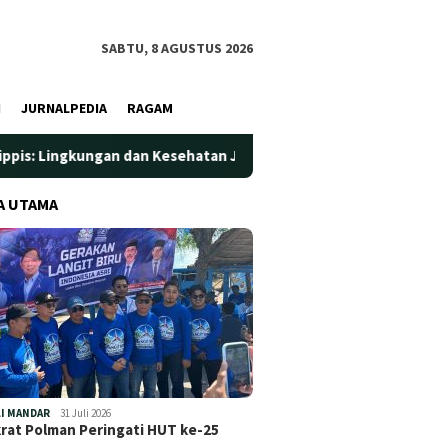
SABTU, 8 AGUSTUS 2026
I
JURNALPEDIA
RAGAM
an dan Kesehatan Jadi Prioritas
Jadi Wadah Silaturahmi 
A UTAMA
I MANDAR
31 Juli 2026
at Polman Peringati HUT ke-25
…