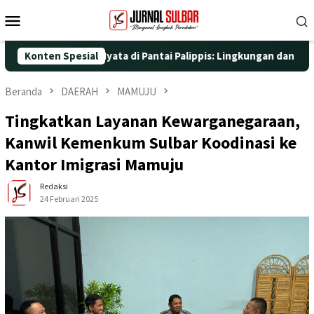
Loncat
Menu
ke
Mobile
konten
n Aksi Nyata di Pantai Palippis: Lingkungan dan Kesehatan Jadi 
Konten Spesial
Beranda
DAERAH
MAMUJU
Tingkatkan Layanan Kewarganegaraan,
Kanwil Kemenkum Sulbar Koodinasi ke
Kantor Imigrasi Mamuju
Redaksi
24 Februari 2025