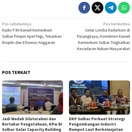
Navigasi
Pos sebelumnya
Pos berikutnya
Kadiv P3H Kanwil Kemenkum
Gelar Lomba Kadarkum di
pos
Sulbar Pimpin Apel Pagi, Tekankan
Pasangkayu, Komitmen Kanwil
Disiplin dan Efisiensi Anggaran
Kemenkum Sulbar Tingkatkan
Kesadaran Hukum Masyarakat
POS TERKAIT
Jadi Wadah Silaturahmi dan
DKP Sulbar Perkuat Strategi
Bertukar Pengetahuan, KPw BI
Pengembangan Industri
Sulbar Gelar Capacity Building
Rumput Laut Berkelanjutan