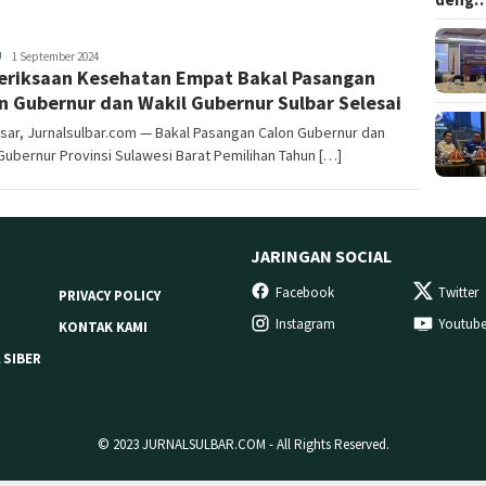
Redaksi
U
1 September 2024
riksaan Kesehatan Empat Bakal Pasangan
n Gubernur dan Wakil Gubernur Sulbar Selesai
sar, Jurnalsulbar.com — Bakal Pasangan Calon Gubernur dan
Gubernur Provinsi Sulawesi Barat Pemilihan Tahun […]
JARINGAN SOCIAL
Facebook
Twitter
PRIVACY POLICY
Instagram
Youtub
KONTAK KAMI
 SIBER
© 2023 JURNALSULBAR.COM - All Rights Reserved.