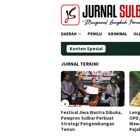
Loncat
ke
konten
DAERAH
PEMILU
KRIMINAL
OL
Konten Spesial
JURNAL TERKINI
«
dana Operasi Zebra
Festival Jiwa Wastra Dibuka,
Leng
ano 2025: Puluhan
Pemprov Sulbar Perkuat
OPD,
gendara Ditindak
Strategi Pengembangan
Wawa
Tenun
Peja