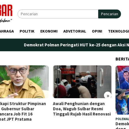
Pencarian
AHRAGA
POLITIK
EKONOMI
ADVETORIAL
OPINI
TEKNOLOG
Demokrat Polman Peringati HUT ke-25 dengan Aksi Nyata di
BERIT
»
kapi Struktur Pimpinan
Awali Penghunian dengan
Plt. K
 Gubernur Sulbar
Doa, Wagub Sulbar Resmi
Tekank
ncara Job Fit 16
Tinggali Rujab Hasil Renovasi
Peren
bat JPT Pratama
Kelem
POLEWAL
Demokr
deng