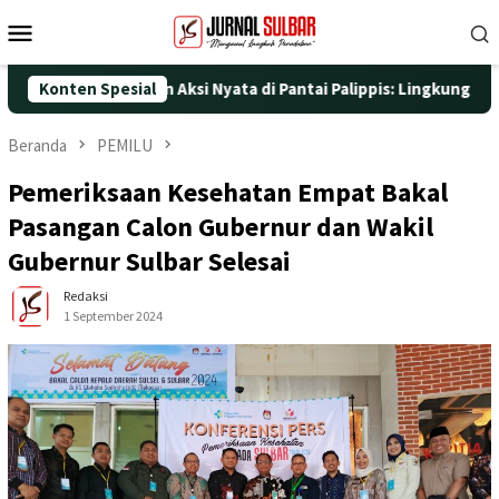
Loncat
Menu
ke
Mobile
konten
e-25 dengan Aksi Nyata di Pantai Palippis: Lingkungan dan Kese
Konten Spesial
Beranda
PEMILU
Pemeriksaan Kesehatan Empat Bakal
Pasangan Calon Gubernur dan Wakil
Gubernur Sulbar Selesai
Redaksi
1 September 2024