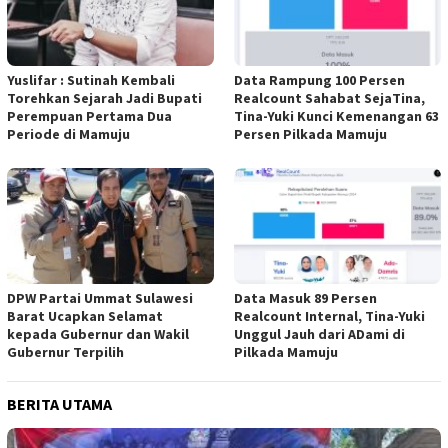
Yuslifar : Sutinah Kembali
Data Rampung 100 Persen
Torehkan Sejarah Jadi Bupati
Realcount Sahabat SejaTina,
Perempuan Pertama Dua
Tina-Yuki Kunci Kemenangan 63
Periode di Mamuju
Persen Pilkada Mamuju
DPW Partai Ummat Sulawesi
Data Masuk 89 Persen
Barat Ucapkan Selamat
Realcount Internal, Tina-Yuki
kepada Gubernur dan Wakil
Unggul Jauh dari ADami di
Gubernur Terpilih
Pilkada Mamuju
BERITA UTAMA