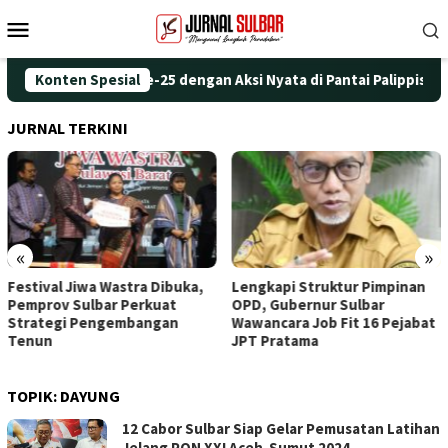
Loncat
Menu
ke
Mobile
konten
Peringati HUT ke-25 dengan Aksi Nyata di Pantai Palippis: Ling
Konten Spesial
JURNAL TERKINI
«
»
Festival Jiwa Wastra Dibuka,
Lengkapi Struktur Pimpinan
Pemprov Sulbar Perkuat
OPD, Gubernur Sulbar
Strategi Pengembangan
Wawancara Job Fit 16 Pejabat
Tenun
JPT Pratama
TOPIK:
DAYUNG
12 Cabor Sulbar Siap Gelar Pemusatan Latihan
Jelang PON XXI Aceh-Sumut 2024