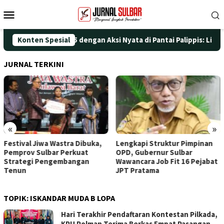
Loncat
Menu
ke
Mobile
konten
ingati HUT ke-25 dengan Aksi Nyata di Pantai Palippis: Lingkun
Konten Spesial
JURNAL TERKINI
«
»
Festival Jiwa Wastra Dibuka,
Lengkapi Struktur Pimpinan
Pemprov Sulbar Perkuat
OPD, Gubernur Sulbar
Strategi Pengembangan
Wawancara Job Fit 16 Pejabat
Tenun
JPT Pratama
TOPIK:
ISKANDAR MUDA B LOPA
Hari Terakhir Pendaftaran Kontestan Pilkada,
KPU Polman Terima Berkas Empat Pasangan