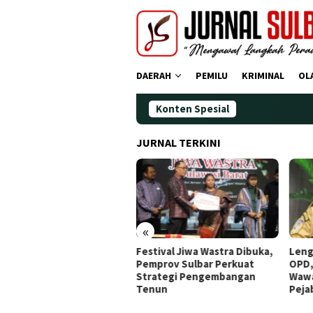
Loncat
ke
konten
DAERAH
PEMILU
KRIMINAL
OL
Konten Spesial
JURNAL TERKINI
«
dana Operasi Zebra
Festival Jiwa Wastra Dibuka,
Leng
ano 2025: Puluhan
Pemprov Sulbar Perkuat
OPD,
gendara Ditindak
Strategi Pengembangan
Wawa
Tenun
Peja