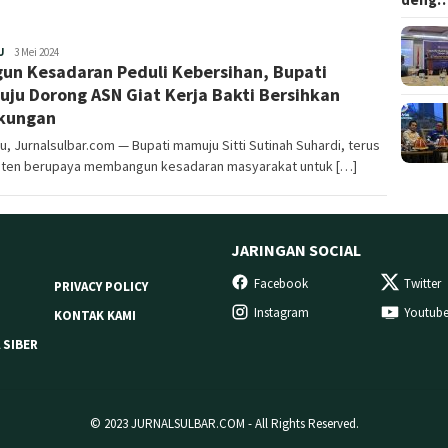
Redaksi
U
3 Mei 2024
un Kesadaran Peduli Kebersihan, Bupati
ju Dorong ASN Giat Kerja Bakti Bersihkan
kungan
, Jurnalsulbar.com — Bupati mamuju Sitti Sutinah Suhardi, terus
sten berupaya membangun kesadaran masyarakat untuk […]
JARINGAN SOCIAL
Facebook
Twitter
PRIVACY POLICY
Instagram
Youtub
KONTAK KAMI
 SIBER
© 2023 JURNALSULBAR.COM - All Rights Reserved.