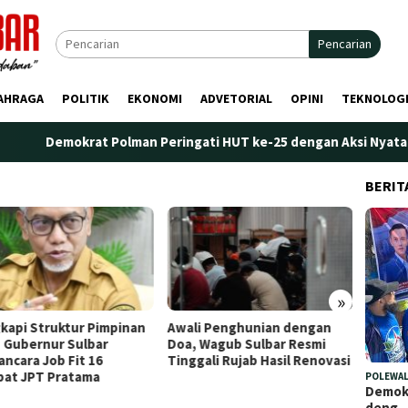
Pencarian
AHRAGA
POLITIK
EKONOMI
ADVETORIAL
OPINI
TEKNOLOG
Demokrat Polman Peringati HUT ke-25 dengan Aksi Nyata di Pant
BERIT
»
kapi Struktur Pimpinan
Awali Penghunian dengan
Plt. K
 Gubernur Sulbar
Doa, Wagub Sulbar Resmi
Tekank
ncara Job Fit 16
Tinggali Rujab Hasil Renovasi
Peren
bat JPT Pratama
Kelem
POLEWAL
Demokr
deng