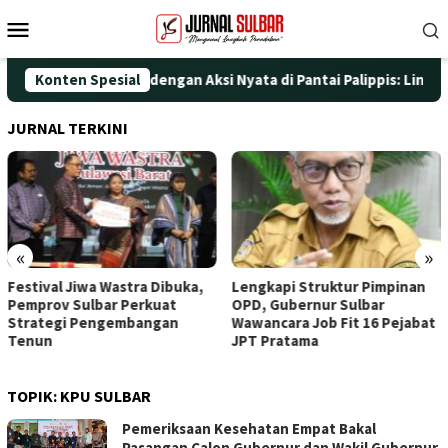
Loncat
Menu
ke
Mobile
konten
ngati HUT ke-25 dengan Aksi Nyata di Pantai Palippis: Lingkunga
Konten Spesial
JURNAL TERKINI
«
»
uka,
Lengkapi Struktur Pimpinan
Awali Penghunian deng
OPD, Gubernur Sulbar
Doa, Wagub Sulbar Resm
Wawancara Job Fit 16 Pejabat
Tinggali Rujab Hasil Ren
JPT Pratama
TOPIK:
KPU SULBAR
Pemeriksaan Kesehatan Empat Bakal
Pasangan Calon Gubernur dan Wakil Gubernur