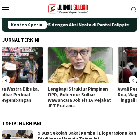
Loncat
Menu
ke
Mobile
konten
eringati HUT ke-25 dengan Aksi Nyata di Pantai Palippis: Lingku
Konten Spesial
JURNAL TERKINI
«
»
Lengkapi Struktur Pimpinan
Awali Penghunian dengan
OPD, Gubernur Sulbar
Doa, Wagub Sulbar Resmi
Wawancara Job Fit 16 Pejabat
Tinggali Rujab Hasil Renovasi
JPT Pratama
TOPIK:
MURNIANI
9 Bus Sekolah Bakal Kembali Dioperasionalkan
Disdikpora Mamuju Tahun Ini