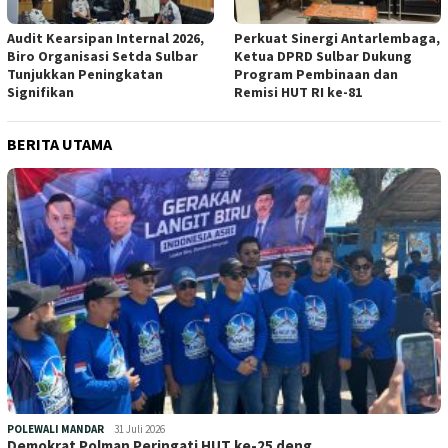
Audit Kearsipan Internal 2026,
Perkuat Sinergi Antarlembaga,
Biro Organisasi Setda Sulbar
Ketua DPRD Sulbar Dukung
Tunjukkan Peningkatan
Program Pembinaan dan
Signifikan
Remisi HUT RI ke-81
BERITA UTAMA
POLEWALI MANDAR
31 Juli 2026
Demokrat Polman Peringati HUT ke-25 deng…