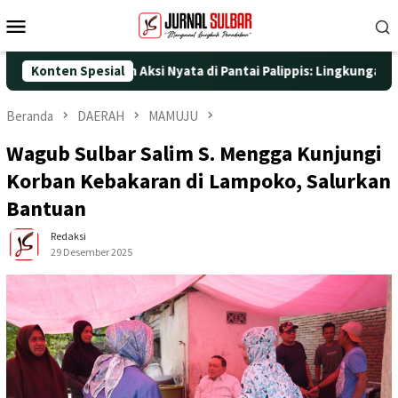
Loncat
Menu
ke
Mobile
konten
-25 dengan Aksi Nyata di Pantai Palippis: Lingkungan dan Keseh
Konten Spesial
Beranda
DAERAH
MAMUJU
Wagub Sulbar Salim S. Mengga Kunjungi
Korban Kebakaran di Lampoko, Salurkan
Bantuan
Redaksi
29 Desember 2025