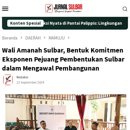
Loncat
Menu
ke
Mobile
konten
5 dengan Aksi Nyata di Pantai Palippis: Lingkungan dan Kesehata
Konten Spesial
Beranda
DAERAH
MAMUJU
Wali Amanah Sulbar, Bentuk Komitmen
Eksponen Pejuang Pembentukan Sulbar
dalam Mengawal Pembangunan
Redaksi
23 September 2024