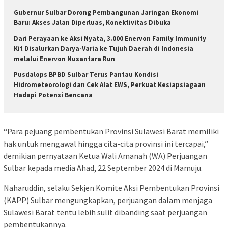
Gubernur Sulbar Dorong Pembangunan Jaringan Ekonomi
Baru: Akses Jalan Diperluas, Konektivitas Dibuka
Dari Perayaan ke Aksi Nyata, 3.000 Enervon Family Immunity
Kit Disalurkan Darya-Varia ke Tujuh Daerah di Indonesia
melalui Enervon Nusantara Run
Pusdalops BPBD Sulbar Terus Pantau Kondisi
Hidrometeorologi dan Cek Alat EWS, Perkuat Kesiapsiagaan
Hadapi Potensi Bencana
“Para pejuang pembentukan Provinsi Sulawesi Barat memiliki
hak untuk mengawal hingga cita-cita provinsi ini tercapai,”
demikian pernyataan Ketua Wali Amanah (WA) Perjuangan
Sulbar kepada media Ahad, 22 September 2024 di Mamuju.
Naharuddin, selaku Sekjen Komite Aksi Pembentukan Provinsi
(KAPP) Sulbar mengungkapkan, perjuangan dalam menjaga
Sulawesi Barat tentu lebih sulit dibanding saat perjuangan
pembentukannya.