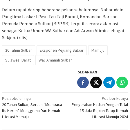
Dalam rapat daring beberapa pekan sebelumnya, Naharuddin
Panglima Laskar I Pasu Tau Taji Barani, Komandan Barisan
Pemuda Pembela Sulbar (BPP SB) terpilih secara aklamasi
sebagai Ketua Umum WA Sulbar dan Adi Arwan Alimin sebagai
Sekjen. (rilis)
20 Tahun Sulbar
Eksponen Pejuang Sulbar
Mamuju
Sulawesi Barat
Wali Amanah Sulbar
SEBARKAN
Navigasi
Pos sebelumnya
Pos berikutnya
20 Tahun Sulbar, Seruan “Membaca
Penyerahan Hadiah Dengan Total
pos
Itu Keren” Menggema Dari Kemah
15 Juta Rupiah Tutup Kemah
Literasi Mamuju
Literasi Mamuju 2024