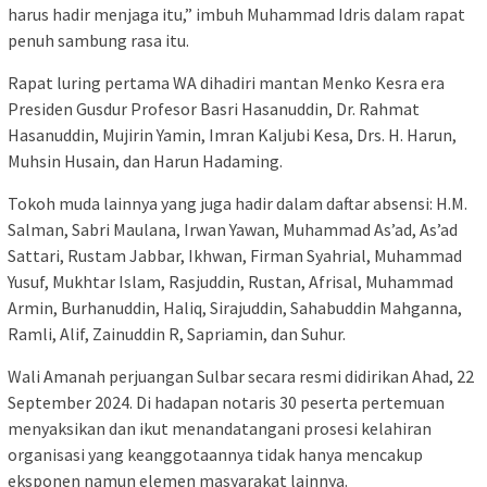
harus hadir menjaga itu,” imbuh Muhammad Idris dalam rapat
penuh sambung rasa itu.
Rapat luring pertama WA dihadiri mantan Menko Kesra era
Presiden Gusdur Profesor Basri Hasanuddin, Dr. Rahmat
Hasanuddin, Mujirin Yamin, Imran Kaljubi Kesa, Drs. H. Harun,
Muhsin Husain, dan Harun Hadaming.
Tokoh muda lainnya yang juga hadir dalam daftar absensi: H.M.
Salman, Sabri Maulana, Irwan Yawan, Muhammad As’ad, As’ad
Sattari, Rustam Jabbar, Ikhwan, Firman Syahrial, Muhammad
Yusuf, Mukhtar Islam, Rasjuddin, Rustan, Afrisal, Muhammad
Armin, Burhanuddin, Haliq, Sirajuddin, Sahabuddin Mahganna,
Ramli, Alif, Zainuddin R, Sapriamin, dan Suhur.
Wali Amanah perjuangan Sulbar secara resmi didirikan Ahad, 22
September 2024. Di hadapan notaris 30 peserta pertemuan
menyaksikan dan ikut menandatangani prosesi kelahiran
organisasi yang keanggotaannya tidak hanya mencakup
eksponen namun elemen masyarakat lainnya.