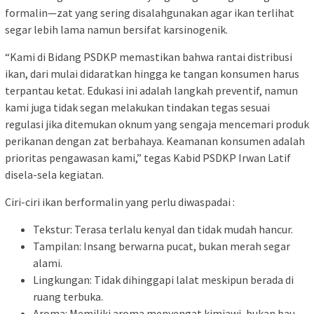
formalin—zat yang sering disalahgunakan agar ikan terlihat
segar lebih lama namun bersifat karsinogenik.
“Kami di Bidang PSDKP memastikan bahwa rantai distribusi
ikan, dari mulai didaratkan hingga ke tangan konsumen harus
terpantau ketat. Edukasi ini adalah langkah preventif, namun
kami juga tidak segan melakukan tindakan tegas sesuai
regulasi jika ditemukan oknum yang sengaja mencemari produk
perikanan dengan zat berbahaya. Keamanan konsumen adalah
prioritas pengawasan kami,” tegas Kabid PSDKP Irwan Latif
disela-sela kegiatan.
Ciri-ciri ikan berformalin yang perlu diwaspadai :
Tekstur: Terasa terlalu kenyal dan tidak mudah hancur.
Tampilan: Insang berwarna pucat, bukan merah segar
alami.
Lingkungan: Tidak dihinggapi lalat meskipun berada di
ruang terbuka.
Aroma: Memiliki aroma menyengat kimiawi, bukan bau