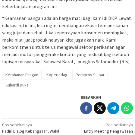
keberlanjutan program ini.
“Keamanan pangan adalah harga mati bagi kami di DKP. Lewat
edukasi rutin ini, kita ingin membangun ekosistem perikanan
yang jujur dan sehat. Jika kepercayaan konsumen meningkat,
maka nilai jual produk nelayan kita juga akan naik. Kami
berkomitmen untuk terus mengawal sektor perikanan agar
menjadi motor penggerak ekonomi yang inklusif bagi seluruh
lapisan masyarakat Sulawesi Barat,” pungkas Safaruddin. (Rls)
Ketahanan Pangan
Koperindag
Pemprov Sulbar
Suhardi Duka
SEBARKAN
Navigasi
Pos sebelumnya
Pos berikutnya
Hadiri Dialog Kebangsaan, Wakil
Entry Meeting Pengawasan
pos