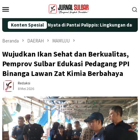
Loncat
Menu
ke
Mobile
konten
ngan Aksi Nyata di Pantai Palippis: Lingkungan dan Kesehatan Ja
Konten Spesial
Beranda
DAERAH
MAMUJU
Wujudkan Ikan Sehat dan Berkualitas,
Pemprov Sulbar Edukasi Pedagang PPI
Binanga Lawan Zat Kimia Berbahaya
Redaksi
8 Mei 2026