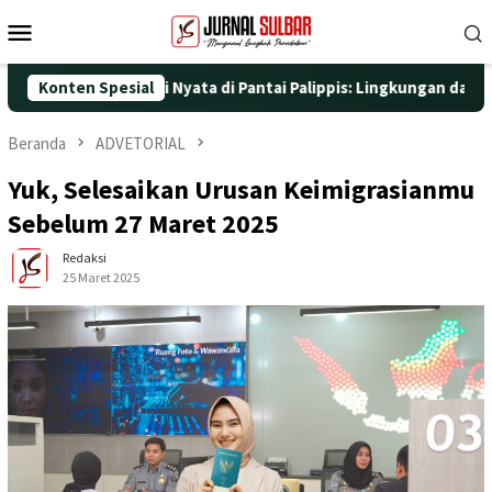
Loncat
Menu
ke
Mobile
konten
engan Aksi Nyata di Pantai Palippis: Lingkungan dan Kesehatan J
Konten Spesial
Beranda
ADVETORIAL
Yuk, Selesaikan Urusan Keimigrasianmu
Sebelum 27 Maret 2025
Redaksi
25 Maret 2025