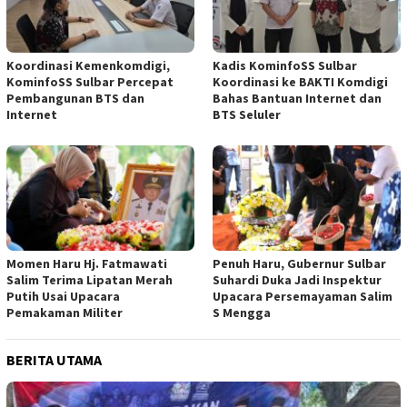
Koordinasi Kemenkomdigi,
Kadis KominfoSS Sulbar
KominfoSS Sulbar Percepat
Koordinasi ke BAKTI Komdigi
Pembangunan BTS dan
Bahas Bantuan Internet dan
Internet
BTS Seluler
Momen Haru Hj. Fatmawati
Penuh Haru, Gubernur Sulbar
Salim Terima Lipatan Merah
Suhardi Duka Jadi Inspektur
Putih Usai Upacara
Upacara Persemayaman Salim
Pemakaman Militer
S Mengga
BERITA UTAMA