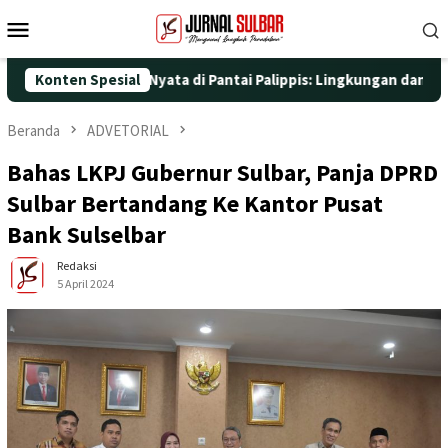
Loncat
Menu
ke
Mobile
konten
ngan Aksi Nyata di Pantai Palippis: Lingkungan dan Kesehatan Ja
Konten Spesial
Beranda
ADVETORIAL
Bahas LKPJ Gubernur Sulbar, Panja DPRD
Sulbar Bertandang Ke Kantor Pusat
Bank Sulselbar
Redaksi
5 April 2024