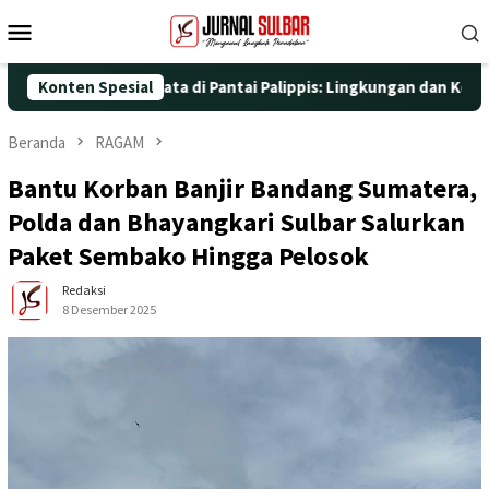
Loncat
Menu
ke
Mobile
konten
n Aksi Nyata di Pantai Palippis: Lingkungan dan Kesehatan Jadi 
Konten Spesial
Beranda
RAGAM
Bantu Korban Banjir Bandang Sumatera,
Polda dan Bhayangkari Sulbar Salurkan
Paket Sembako Hingga Pelosok
Redaksi
8 Desember 2025