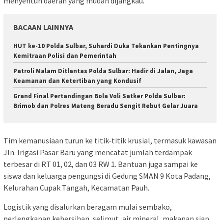
menyentuh daerah yang mudah dijangkau.
BACAAN LAINNYA
HUT ke-10 Polda Sulbar, Suhardi Duka Tekankan Pentingnya
Kemitraan Polisi dan Pemerintah
Patroli Malam Ditlantas Polda Sulbar: Hadir di Jalan, Jaga
Keamanan dan Ketertiban yang Kondusif
Grand Final Pertandingan Bola Voli Satker Polda Sulbar:
Brimob dan Polres Mateng Beradu Sengit Rebut Gelar Juara
Tim kemanusiaan turun ke titik-titik krusial, termasuk kawasan
Jln. Irigasi Pasar Baru yang mencatat jumlah terdampak
terbesar di RT 01, 02, dan 03 RW 1. Bantuan juga sampai ke
siswa dan keluarga pengungsi di Gedung SMAN 9 Kota Padang,
Kelurahan Cupak Tangah, Kecamatan Pauh.
Logistik yang disalurkan beragam mulai sembako,
perlengkapan kebersihan, selimut, air mineral, makanan siap