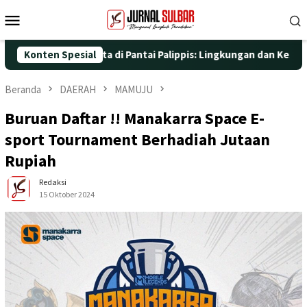
Loncat
Menu
ke
Mobile
konten
si Nyata di Pantai Palippis: Lingkungan dan Kesehatan Jadi Prio
Konten Spesial
Beranda
DAERAH
MAMUJU
Buruan Daftar !! Manakarra Space E-
sport Tournament Berhadiah Jutaan
Rupiah
Redaksi
15 Oktober 2024