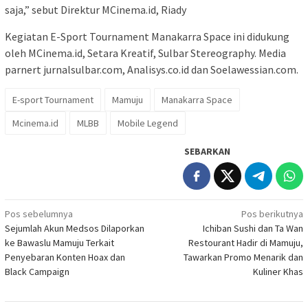
saja,” sebut Direktur MCinema.id, Riady
Kegiatan E-Sport Tournament Manakarra Space ini didukung
oleh MCinema.id, Setara Kreatif, Sulbar Stereography. Media
parnert jurnalsulbar.com, Analisys.co.id dan Soelawessian.com.
E-sport Tournament
Mamuju
Manakarra Space
Mcinema.id
MLBB
Mobile Legend
SEBARKAN
Navigasi
Pos sebelumnya
Pos berikutnya
Sejumlah Akun Medsos Dilaporkan
Ichiban Sushi dan Ta Wan
pos
ke Bawaslu Mamuju Terkait
Restourant Hadir di Mamuju,
Penyebaran Konten Hoax dan
Tawarkan Promo Menarik dan
Black Campaign
Kuliner Khas