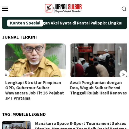
Loncat
Menu
ke
Mobile
konten
ti HUT ke-25 dengan Aksi Nyata di Pantai Palippis: Lingkungan d
Konten Spesial
JURNAL TERKINI
«
»
Lengkapi Struktur Pimpinan
Awali Penghunian dengan
OPD, Gubernur Sulbar
Doa, Wagub Sulbar Resmi
Wawancara Job Fit 16 Pejabat
Tinggali Rujab Hasil Renovasi
JPT Pratama
TAG:
MOBILE LEGEND
Manakarra Space E-Sport Tournament Sukses
Digelar, Manyamang Team Raih Posisi Pertama