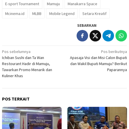
E-sport Tournament
Mamuju
Manakarra Space
Mcinema.id
MLBB
Mobile Legend
Setara Kreatif
SEBARKAN
Navigasi
Pos sebelumnya
Pos berikutnya
Ichiban Sushi dan Ta Wan
Apasaja Visi dan Misi Calon Bupati
pos
Restourant Hadir di Mamuju,
dan Wakil Bupati Mamuju? Berikut
Tawarkan Promo Menarik dan
Paparannya
Kuliner Khas
POS TERKAIT