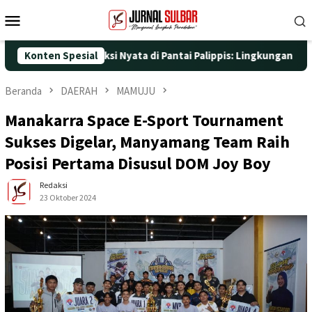
Loncat
Menu
ke
Mobile
konten
 dengan Aksi Nyata di Pantai Palippis: Lingkungan dan Kesehatan
Konten Spesial
Beranda
DAERAH
MAMUJU
Manakarra Space E-Sport Tournament
Sukses Digelar, Manyamang Team Raih
Posisi Pertama Disusul DOM Joy Boy
Redaksi
23 Oktober 2024