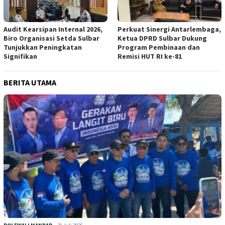
Audit Kearsipan Internal 2026,
Perkuat Sinergi Antarlembaga,
Biro Organisasi Setda Sulbar
Ketua DPRD Sulbar Dukung
Tunjukkan Peningkatan
Program Pembinaan dan
Signifikan
Remisi HUT RI ke-81
BERITA UTAMA