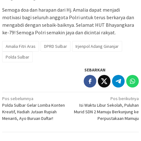
Semoga doa dan harapan dari Hj. Amalia dapat menjadi
motivasi bagi seluruh anggota Polri untuk terus berkarya dan
mengabdi dengan sebaik-baiknya. Selamat HUT Bhayangkara
ke-79! Semoga Polri semakin jaya dan dicintai rakyat.
Amalia Fitri Aras
DPRD Sulbar
Irjenpol Adang Ginanjar
Polda Sulbar
SEBARKAN
Navigasi
Pos sebelumnya
Pos berikutnya
Polda Sulbar Gelar Lomba Konten
Isi Waktu Libur Sekolah, Puluhan
pos
Kreatif, Hadiah Jutaan Rupiah
Murid SDN 2 Mamuju Berkunjung ke
Menanti, Ayo Buruan Daftar!
Perpustakaan Mamuju