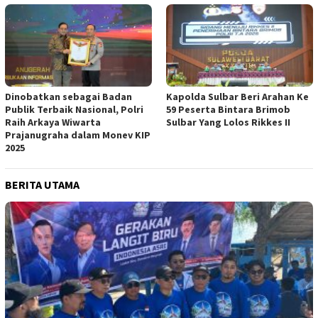
Dinobatkan sebagai Badan
Kapolda Sulbar Beri Arahan Ke
Publik Terbaik Nasional, Polri
59 Peserta Bintara Brimob
Raih Arkaya Wiwarta
Sulbar Yang Lolos Rikkes II
Prajanugraha dalam Monev KIP
2025
BERITA UTAMA