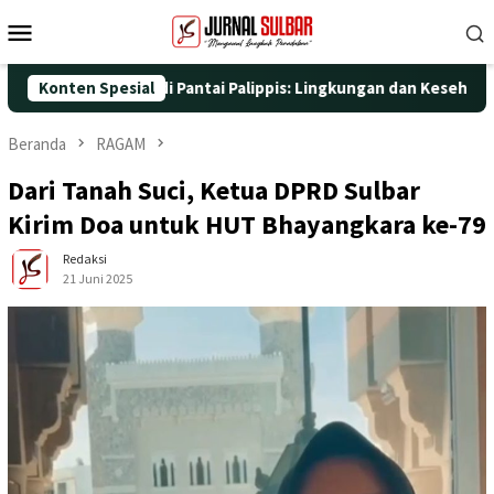
Loncat
Menu
ke
Mobile
konten
Aksi Nyata di Pantai Palippis: Lingkungan dan Kesehatan Jadi Pr
Konten Spesial
Beranda
RAGAM
Dari Tanah Suci, Ketua DPRD Sulbar
Kirim Doa untuk HUT Bhayangkara ke-79
Redaksi
21 Juni 2025