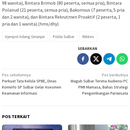
98 wanita), Bintara Brimob (80 peserta, semua pria), Bintara
Polairud (21 peserta, semua pria), Bakomsus (7 peserta, 5 pria
dan 2 wanita), dan Bintara Rekrutmen Proaktif (2 peserta, 1
pria dan 1 wanita).(hms/dhy)
Irjenpol Adang Ginanjar
Polda Sulbar
Rikkes
SEBARKAN
Navigasi
Pos sebelumnya
Pos berikutnya
Perkuat Tata Kelola SPBE, Dinas
Wagub Sulbar Terima Audiensi PC
pos
Kominfo SP Sulbar Gelar Asesmen
PMII Mamasa, Bahas Strategi
Keamanan Informasi
Pengembangan Pariwisata
POS TERKAIT