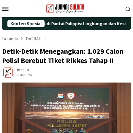
Loncat
Menu
ke
Mobile
konten
Aksi Nyata di Pantai Palippis: Lingkungan dan Kesehatan Jadi Pr
Konten Spesial
Beranda
DAERAH
Detik-Detik Menegangkan: 1.029 Calon
Polisi Berebut Tiket Rikkes Tahap II
Redaksi
29 Mei 2025