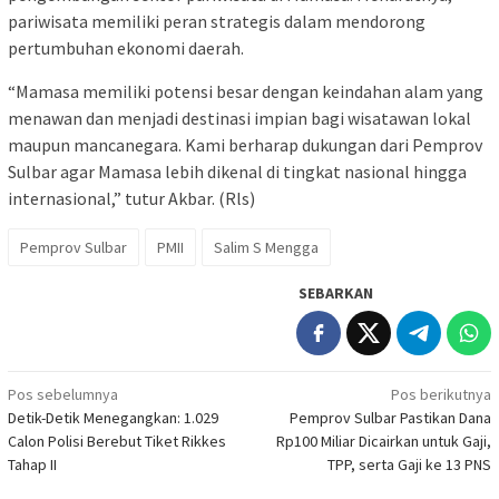
pariwisata memiliki peran strategis dalam mendorong
pertumbuhan ekonomi daerah.
“Mamasa memiliki potensi besar dengan keindahan alam yang
menawan dan menjadi destinasi impian bagi wisatawan lokal
maupun mancanegara. Kami berharap dukungan dari Pemprov
Sulbar agar Mamasa lebih dikenal di tingkat nasional hingga
internasional,” tutur Akbar. (Rls)
Pemprov Sulbar
PMII
Salim S Mengga
SEBARKAN
Navigasi
Pos sebelumnya
Pos berikutnya
Detik-Detik Menegangkan: 1.029
Pemprov Sulbar Pastikan Dana
pos
Calon Polisi Berebut Tiket Rikkes
Rp100 Miliar Dicairkan untuk Gaji,
Tahap II
TPP, serta Gaji ke 13 PNS