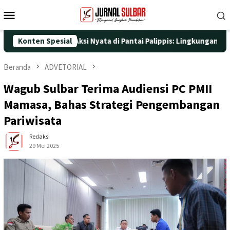
Loncat
Menu
ke
Mobile
konten
5 dengan Aksi Nyata di Pantai Palippis: Lingkungan dan Kesehata
Konten Spesial
Beranda
ADVETORIAL
Wagub Sulbar Terima Audiensi PC PMII
Mamasa, Bahas Strategi Pengembangan
Pariwisata
Redaksi
29 Mei 2025