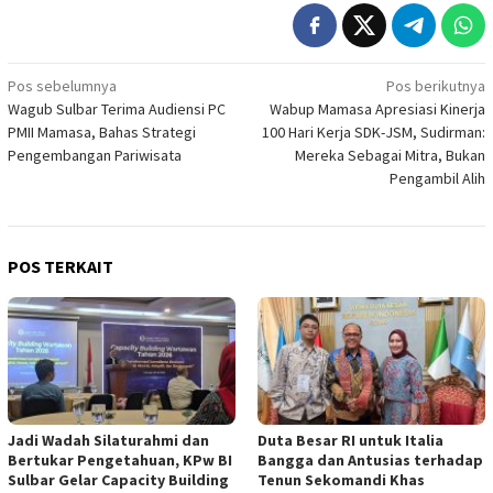
Navigasi
Pos sebelumnya
Pos berikutnya
Wagub Sulbar Terima Audiensi PC
Wabup Mamasa Apresiasi Kinerja
pos
PMII Mamasa, Bahas Strategi
100 Hari Kerja SDK-JSM, Sudirman:
Pengembangan Pariwisata
Mereka Sebagai Mitra, Bukan
Pengambil Alih
POS TERKAIT
Jadi Wadah Silaturahmi dan
Duta Besar RI untuk Italia
Bertukar Pengetahuan, KPw BI
Bangga dan Antusias terhadap
Sulbar Gelar Capacity Building
Tenun Sekomandi Khas