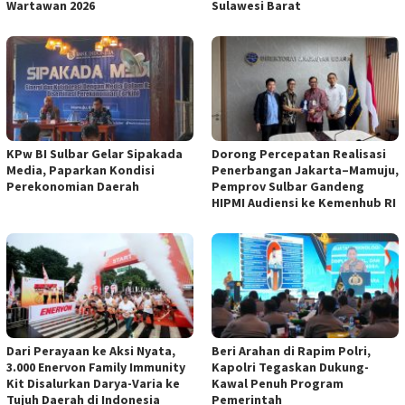
Wartawan 2026
Sulawesi Barat
KPw BI Sulbar Gelar Sipakada
Dorong Percepatan Realisasi
Media, Paparkan Kondisi
Penerbangan Jakarta–Mamuju,
Perekonomian Daerah
Pemprov Sulbar Gandeng
HIPMI Audiensi ke Kemenhub RI
Dari Perayaan ke Aksi Nyata,
Beri Arahan di Rapim Polri,
3.000 Enervon Family Immunity
Kapolri Tegaskan Dukung-
Kit Disalurkan Darya-Varia ke
Kawal Penuh Program
Tujuh Daerah di Indonesia
Pemerintah