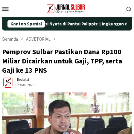
Loncat
Menu
ke
Mobile
konten
engan Aksi Nyata di Pantai Palippis: Lingkungan dan Kesehatan 
Konten Spesial
Beranda
ADVETORIAL
Pemprov Sulbar Pastikan Dana Rp100
Miliar Dicairkan untuk Gaji, TPP, serta
Gaji ke 13 PNS
Redaksi
29 Mei 2025