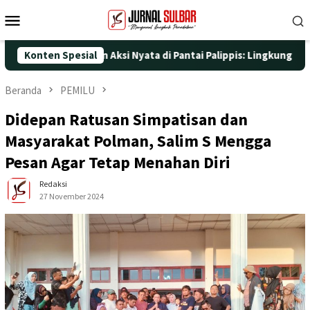
Loncat
Menu
ke
Mobile
konten
 ke-25 dengan Aksi Nyata di Pantai Palippis: Lingkungan dan Kes
Konten Spesial
Beranda
PEMILU
Didepan Ratusan Simpatisan dan
Masyarakat Polman, Salim S Mengga
Pesan Agar Tetap Menahan Diri
Redaksi
27 November 2024