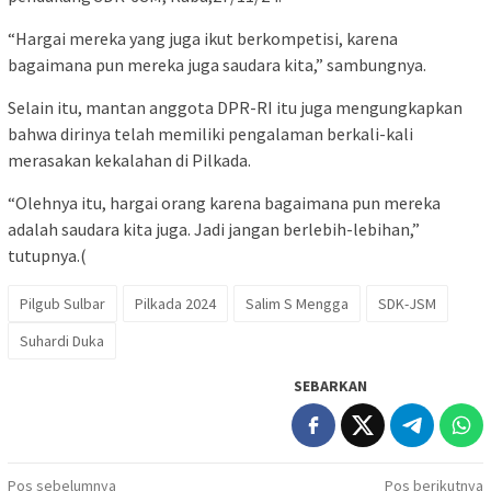
“Hargai mereka yang juga ikut berkompetisi, karena
bagaimana pun mereka juga saudara kita,” sambungnya.
Selain itu, mantan anggota DPR-RI itu juga mengungkapkan
bahwa dirinya telah memiliki pengalaman berkali-kali
merasakan kekalahan di Pilkada.
“Olehnya itu, hargai orang karena bagaimana pun mereka
adalah saudara kita juga. Jadi jangan berlebih-lebihan,”
tutupnya.(
Pilgub Sulbar
Pilkada 2024
Salim S Mengga
SDK-JSM
Suhardi Duka
SEBARKAN
Navigasi
Pos sebelumnya
Pos berikutnya