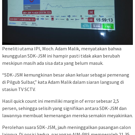
Peneliti utama IPI, Moch. Adam Malik, menyatakan bahwa
keunggulan SDK-JSM ini hampir pasti tidak akan berubah
meskipun masih ada sisa data yang belum masuk.
“SDK-JSM kemungkinan besar akan keluar sebagai pemenang
di Pilgub Sulbar,” kata Adam Malik dalam siaran langsung di
stasiun TV SCTV.
Hasil quick count ini memiliki margin of error sebesar 2,5
persen, sehingga selisih yang signifikan antara SDK-JSM dan
lawannya membuat kemenangan mereka semakin meyakinkan.
Perolehan suara SDK-JSM, jauh meninggalkan pasangan calon
lainnya. Di posisi kedua, pasangan AIM-PAS memperoleh 21,35