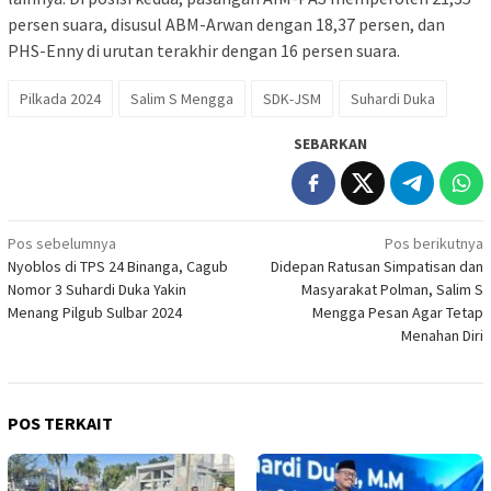
persen suara, disusul ABM-Arwan dengan 18,37 persen, dan
PHS-Enny di urutan terakhir dengan 16 persen suara.
Pilkada 2024
Salim S Mengga
SDK-JSM
Suhardi Duka
SEBARKAN
Navigasi
Pos sebelumnya
Pos berikutnya
Nyoblos di TPS 24 Binanga, Cagub
Didepan Ratusan Simpatisan dan
pos
Nomor 3 Suhardi Duka Yakin
Masyarakat Polman, Salim S
Menang Pilgub Sulbar 2024
Mengga Pesan Agar Tetap
Menahan Diri
POS TERKAIT