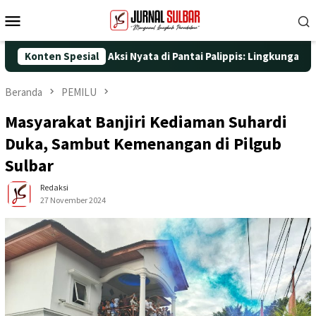
Loncat
Menu
ke
Mobile
konten
25 dengan Aksi Nyata di Pantai Palippis: Lingkungan dan Kesehat
Konten Spesial
Beranda
PEMILU
Masyarakat Banjiri Kediaman Suhardi
Duka, Sambut Kemenangan di Pilgub
Sulbar
Redaksi
27 November 2024