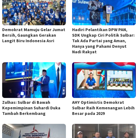
Demokrat Mamuju Gelar Jumat
Hadiri Pelantikan DPW PAN,
Bersih, Gaungkan Gerakan
SDK Ungkap Ciri Politik Sulbar:
Langit Biru Indonesia Asri
Tak Ada Partai yang Aman,
Hanya yang Pahami Denyut
Nadi Rakyat
Zulhas: Sulbar di Bawah
AHY Optimistis Demokrat
Kepemimpinan Suhardi Duka
Sulbar Raih Kemenangan Lebih
Tambah Berkembang
Besar pada 2029