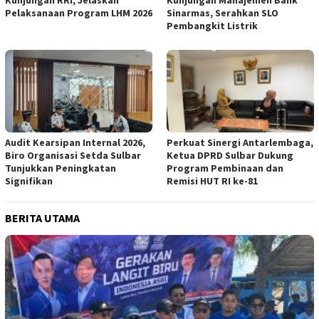
Kunjungan RRI, Jelaskan
Kunjungan Manajemen Bank
Pelaksanaan Program LHM 2026
Sinarmas, Serahkan SLO
Pembangkit Listrik
Audit Kearsipan Internal 2026,
Perkuat Sinergi Antarlembaga,
Biro Organisasi Setda Sulbar
Ketua DPRD Sulbar Dukung
Tunjukkan Peningkatan
Program Pembinaan dan
Signifikan
Remisi HUT RI ke-81
BERITA UTAMA