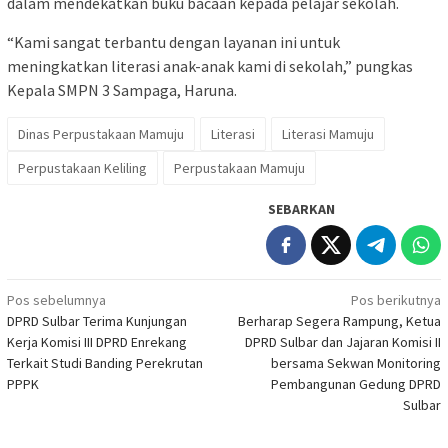
dalam mendekatkan buku bacaan kepada pelajar sekolah.
“Kami sangat terbantu dengan layanan ini untuk
meningkatkan literasi anak-anak kami di sekolah,” pungkas
Kepala SMPN 3 Sampaga, Haruna.
Dinas Perpustakaan Mamuju
Literasi
Literasi Mamuju
Perpustakaan Keliling
Perpustakaan Mamuju
SEBARKAN
Navigasi
Pos sebelumnya
Pos berikutnya
DPRD Sulbar Terima Kunjungan
Berharap Segera Rampung, Ketua
pos
Kerja Komisi III DPRD Enrekang
DPRD Sulbar dan Jajaran Komisi II
Terkait Studi Banding Perekrutan
bersama Sekwan Monitoring
PPPK
Pembangunan Gedung DPRD
Sulbar