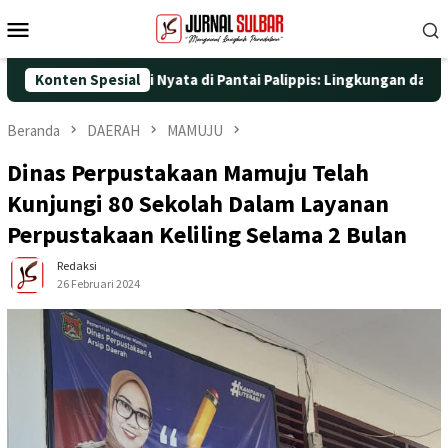
Loncat
Menu
ke
Mobile
konten
ngan Aksi Nyata di Pantai Palippis: Lingkungan dan Kesehatan Ja
Konten Spesial
Beranda
DAERAH
MAMUJU
Dinas Perpustakaan Mamuju Telah
Kunjungi 80 Sekolah Dalam Layanan
Perpustakaan Keliling Selama 2 Bulan
Redaksi
26 Februari 2024