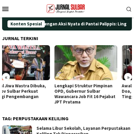
Loncat
Menu
ke
Mobile
konten
ati HUT ke-25 dengan Aksi Nyata di Pantai Palippis: Lingkungan 
Konten Spesial
JURNAL TERKINI
«
»
Lengkapi Struktur Pimpinan
Awali Penghunian dengan
OPD, Gubernur Sulbar
Doa, Wagub Sulbar Resmi
Wawancara Job Fit 16 Pejabat
Tinggali Rujab Hasil Renovasi
JPT Pratama
TAG:
PERPUSTAKAAN KELILING
Selama Libur Sekolah, Layanan Perpustakaan
Keliling Tak Dioperasikan