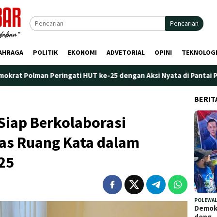
Pencarian
AHRAGA
POLITIK
EKONOMI
ADVETORIAL
OPINI
TEKNOLOG
ingati HUT ke-25 dengan Aksi Nyata di Pantai Palippis: Lingkung
BERIT
Siap Berkolaborasi
as Ruang Kata dalam
25
POLEWAL
Demokr
deng