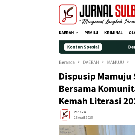
Loncat
ke
konten
DAERAH
PEMILU
KRIMINAL
OL
Konten Spesial
Demokrat Polman Per
Beranda
DAERAH
MAMUJU
Dispusip Mamuju 
Bersama Komunit
Kemah Literasi 20
Redaksi
28 April 2025