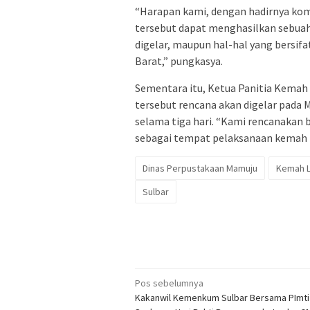
“Harapan kami, dengan hadirnya ko
tersebut dapat menghasilkan sebuah 
digelar, maupun hal-hal yang bersifa
Barat,” pungkasya.
Sementara itu, Ketua Panitia Kemah 
tersebut rencana akan digelar pada
selama tiga hari. “Kami rencanaka
sebagai tempat pelaksanaan kemah li
Dinas Perpustakaan Mamuju
Kemah L
Sulbar
Navigasi
Pos sebelumnya
Kakanwil Kemenkum Sulbar Bersama PImti 
pos