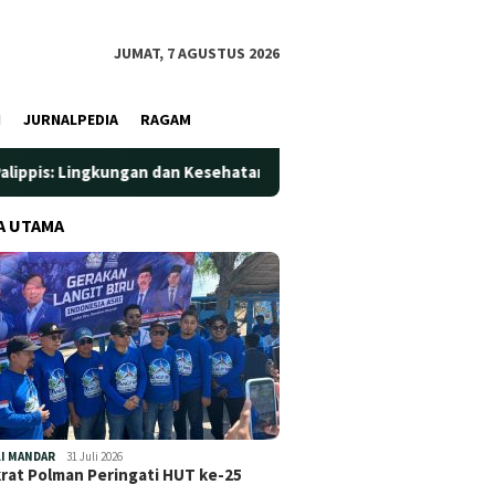
JUMAT, 7 AGUSTUS 2026
I
JURNALPEDIA
RAGAM
an dan Kesehatan Jadi Prioritas
Jadi Wadah Silaturahmi 
A UTAMA
I MANDAR
31 Juli 2026
at Polman Peringati HUT ke-25
…