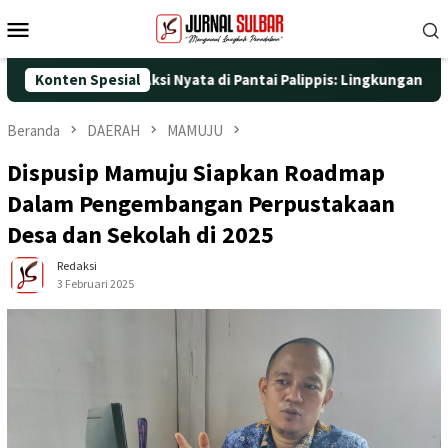
Loncat
Menu
ke
Mobile
konten
-25 dengan Aksi Nyata di Pantai Palippis: Lingkungan dan Keseh
Konten Spesial
Beranda
DAERAH
MAMUJU
Dispusip Mamuju Siapkan Roadmap
Dalam Pengembangan Perpustakaan
Desa dan Sekolah di 2025
Redaksi
3 Februari 2025