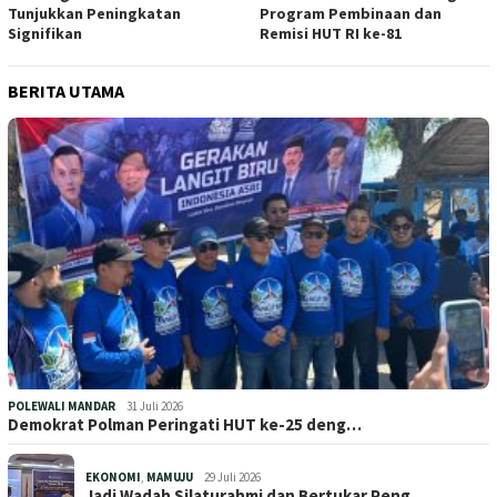
Tunjukkan Peningkatan
Program Pembinaan dan
Signifikan
Remisi HUT RI ke-81
BERITA UTAMA
POLEWALI MANDAR
31 Juli 2026
Demokrat Polman Peringati HUT ke-25 deng…
EKONOMI
,
MAMUJU
29 Juli 2026
Jadi Wadah Silaturahmi dan Bertukar Peng…