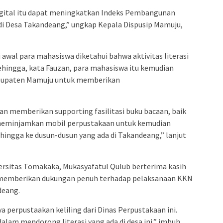
 digital itu dapat meningkatkan Indeks Pembangunan
 di Desa Takandeang,” ungkap Kepala Dispusip Mamuju,
 awal para mahasiswa diketahui bahwa aktivitas literasi
ehingga, kata Fauzan, para mahasiswa itu kemudian
abupaten Mamuju untuk memberikan
n memberikan supporting fasilitasi buku bacaan, baik
 meminjamkan mobil perpustakaan untuk kemudian
ingga ke dusun-dusun yang ada di Takandeang,” lanjut
ersitas Tomakaka, Mukasyafatul Qulub berterima kasih
 memberikan dukungan penuh terhadap pelaksanaan KKN
deang.
 perpustaakan keliling dari Dinas Perpustakaan ini.
lam mendorong literasi yang ada di desa ini,” imbuh