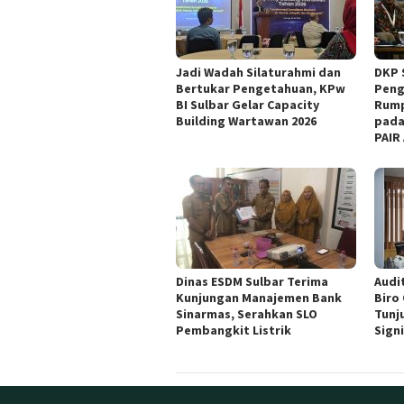
Jadi Wadah Silaturahmi dan
DKP 
Bertukar Pengetahuan, KPw
Peng
BI Sulbar Gelar Capacity
Rump
Building Wartawan 2026
pada
PAIR
Dinas ESDM Sulbar Terima
Audit
Kunjungan Manajemen Bank
Biro
Sinarmas, Serahkan SLO
Tunj
Pembangkit Listrik
Sign