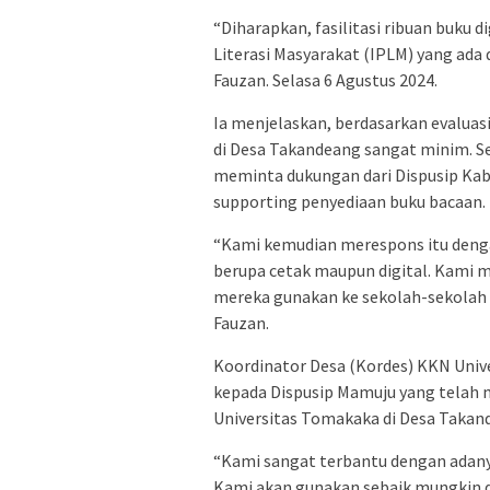
“Diharapkan, fasilitasi ribuan buku
Literasi Masyarakat (IPLM) yang ada
Fauzan. Selasa 6 Agustus 2024.
Ia menjelaskan, berdasarkan evaluasi
di Desa Takandeang sangat minim. S
meminta dukungan dari Dispusip K
supporting penyediaan buku bacaan.
“Kami kemudian merespons itu denga
berupa cetak maupun digital. Kami
mereka gunakan ke sekolah-sekolah h
Fauzan.
Koordinator Desa (Kordes) KKN Univ
kepada Dispusip Mamuju yang telah
Universitas Tomakaka di Desa Takan
“Kami sangat terbantu dengan adanya
Kami akan gunakan sebaik mungkin da