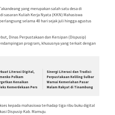
akandeang yang merupakan salah satu desa di
i sasaran Kuliah Kerja Nyata (KKN) Mahasiswa
erlangsung selama 40 hari sejak juli hingga agustus
ut, Dinas Perpustakaan dan Kersipan (Dispusip)
pendampingan program, khususnya yang terkait dengan
rkuat Literasi Digital,
Sinergi Literasi dan Tradisi:
menko Polkam
Perpustakaan Keliling Sulbar
rgetkan Kenaikan
Warnai Kemeriahan Pasar
deks Kemerdekaan Pers
Malam Rakyat di Tinambung
ses kepada mahasiswa terhadap tiga ribu buku digital
kasi Dispusip Kab. Mamuju.