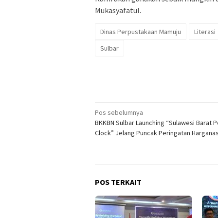
Mukasyafatul.
Dinas Perpustakaan Mamuju
Literasi
Sulbar
Navigasi
Pos sebelumnya
BKKBN Sulbar Launching “Sulawesi Barat P
pos
Clock” Jelang Puncak Peringatan Hargana
POS TERKAIT