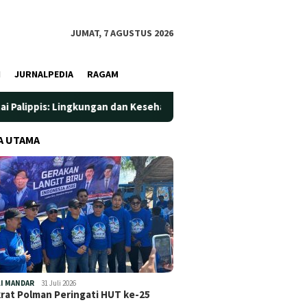
JUMAT, 7 AGUSTUS 2026
I
JURNALPEDIA
RAGAM
kungan dan Kesehatan Jadi Prioritas
Jadi Wadah Silatura
A UTAMA
I MANDAR
31 Juli 2026
at Polman Peringati HUT ke-25
…