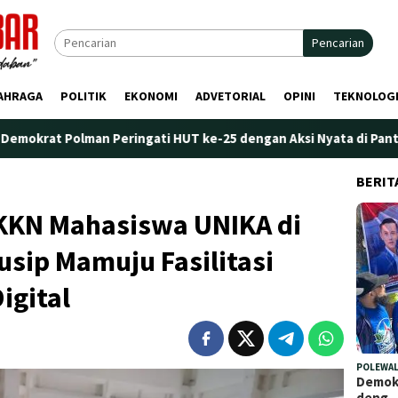
Pencarian
AHRAGA
POLITIK
EKONOMI
ADVETORIAL
OPINI
TEKNOLOG
 Peringati HUT ke-25 dengan Aksi Nyata di Pantai Palippis: Ling
BERIT
KKN Mahasiswa UNIKA di
sip Mamuju Fasilitasi
igital
POLEWAL
Demokr
deng