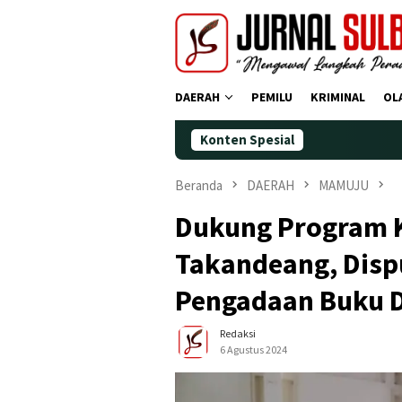
Loncat
ke
konten
DAERAH
PEMILU
KRIMINAL
OL
Konten Spesial
Demokrat Polman
Beranda
DAERAH
MAMUJU
Dukung Program 
Takandeang, Dispu
Pengadaan Buku D
Redaksi
6 Agustus 2024