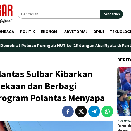
Pencarian
AHRAGA
POLITIK
EKONOMI
ADVETORIAL
OPINI
TEKNOLOG
n Peringati HUT ke-25 dengan Aksi Nyata di Pantai Palippis: Lin
BERIT
lantas Sulbar Kibarkan
ekaan dan Berbagi
rogram Polantas Menyapa
POLEWAL
Demokr
deng