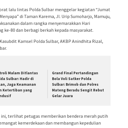
orat lalu lintas Polda Sulbar menggelar kegiatan “Jumat
Menyapa” di Taman Karema, Jl. Urip Sumoharjo, Mamuju,
dilaksanakan dalam rangka menyemarakkan Hari
g ke-80 dan berbagi berkah kepada masyarakat.
 Kasubdit Kamsel Polda Sulbar, AKBP Anindhita Rizal,
bar.
troli Malam Ditlantas
Grand Final Pertandingan
lda Sulbar: Hadir di
Bola Voli Satker Polda
lan, Jaga Keamanan
Sulbar: Brimob dan Polres
n Ketertiban yang
Mateng Beradu Sengit Rebut
ndusif
Gelar Juara
ini, terlihat petugas memberikan bendera merah putih
 semangat kemerdekaan dan membangun kepedulian