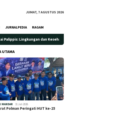
JUMAT, 7 AGUSTUS 2026
I
JURNALPEDIA
RAGAM
gkungan dan Kesehatan Jadi Prioritas
Jadi Wadah Silatur
A UTAMA
I MANDAR
31 Juli 2026
at Polman Peringati HUT ke-25
…