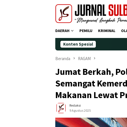
Loncat
ke
konten
DAERAH
PEMILU
KRIMINAL
OL
Konten Spesial
Demokrat Polma
Beranda
RAGAM
Jumat Berkah, Po
Semangat Kemerd
Makanan Lewat P
Redaksi
9 Agustus 2025