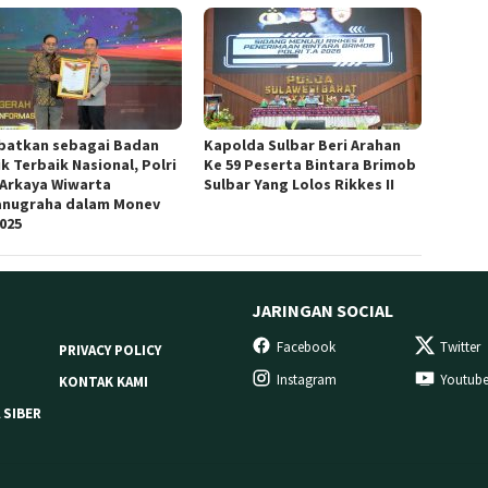
batkan sebagai Badan
Kapolda Sulbar Beri Arahan
k Terbaik Nasional, Polri
Ke 59 Peserta Bintara Brimob
 Arkaya Wiwarta
Sulbar Yang Lolos Rikkes II
anugraha dalam Monev
2025
JARINGAN SOCIAL
Facebook
Twitter
PRIVACY POLICY
Instagram
Youtub
KONTAK KAMI
 SIBER