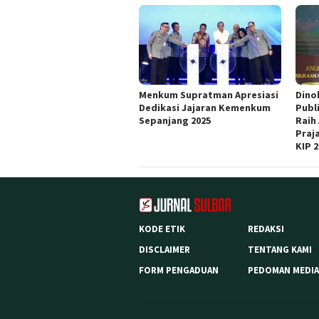
Menkum Supratman Apresiasi
Dino
Dedikasi Jajaran Kemenkum
Publi
Sepanjang 2025
Raih
Praj
KIP 
KODE ETIK
REDAKSI
DISCLAIMER
TENTANG KAMI
FORM PENGADUAN
PEDOMAN MEDIA