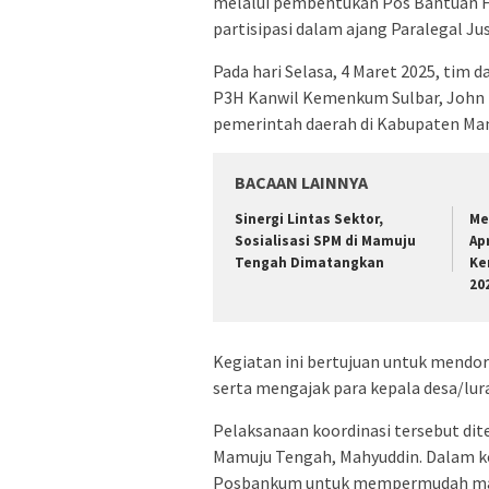
melalui pembentukan Pos Bantuan 
partisipasi dalam ajang Paralegal Jus
Pada hari Selasa, 4 Maret 2025, tim 
P3H Kanwil Kemenkum Sulbar, John 
pemerintah daerah di Kabupaten Ma
BACAAN LAINNYA
Sinergi Lintas Sektor,
Me
Sosialisasi SPM di Mamuju
Ap
Tengah Dimatangkan
Ke
20
Kegiatan ini bertujuan untuk mend
serta mengajak para kepala desa/lur
Pelaksanaan koordinasi tersebut di
Mamuju Tengah, Mahyuddin. Dalam ko
Posbankum untuk mempermudah mas