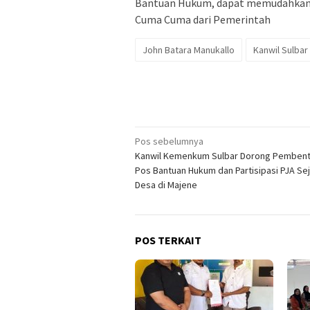
Bantuan Hukum, dapat memudahkan
Cuma Cuma dari Pemerintah
John Batara Manukallo
Kanwil Sulbar
Navigasi
Pos sebelumnya
Kanwil Kemenkum Sulbar Dorong Pemben
pos
Pos Bantuan Hukum dan Partisipasi PJA Se
Desa di Majene
POS TERKAIT