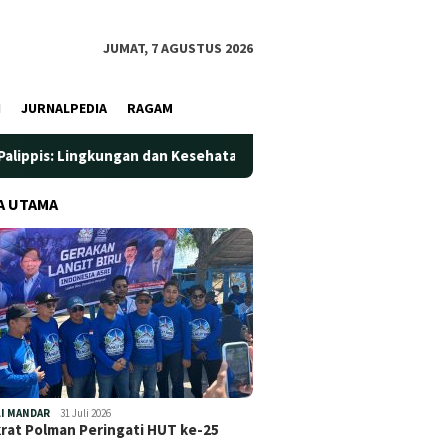
JUMAT, 7 AGUSTUS 2026
I
JURNALPEDIA
RAGAM
n dan Kesehatan Jadi Prioritas
Jadi Wadah Silaturahmi d
A UTAMA
I MANDAR
31 Juli 2026
at Polman Peringati HUT ke-25
…