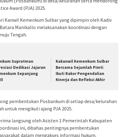
Hukum (Posbankum) di desa/kelurahan serta mendorong
tice Award (PJA) 2025.
dari Kanwil Kemenkum Sulbar yang dipimpin oleh Kadiv
Batara Manikallo melaksanakan koordinasi dengan
muju Tengah.
nkum Supratman
Kakanwil Kemenkum Sulbar
resiasi Dedikasi Jajaran
Bersama Sejumlah Pimti
menkum Sepanjang
Ikuti Rakor Pengendalian
25
Kinerja dan Refleksi Akhir
orong pembentukan Posbankum di setiap desa/kelurahan
ah untuk mengikuti ajang PJA 2025.
terima langsung oleh Asisten 1 Pemerintah Kabupaten
ordinasi ini, dibahas pentingnya pembentukan
yarakat dalam mengakses informasi hukum.