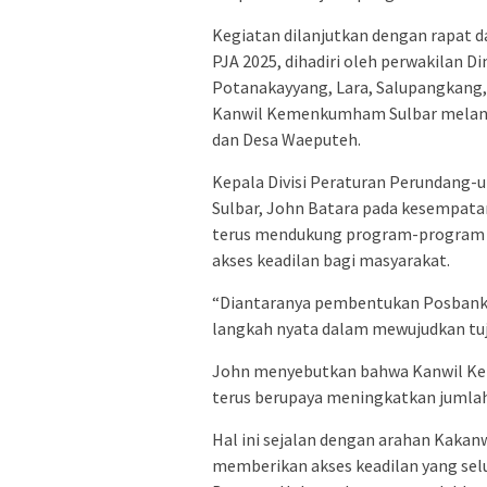
Kegiatan dilanjutkan dengan rapat 
PJA 2025, dihadiri oleh perwakilan D
Potanakayyang, Lara, Salupangkang,
Kanwil Kemenkumham Sulbar melanj
dan Desa Waeputeh.
Kepala Divisi Peraturan Perundan
Sulbar, John Batara pada kesempat
terus mendukung program-program 
akses keadilan bagi masyarakat.
“Diantaranya pembentukan Posbanku
langkah nyata dalam mewujudkan tuj
John menyebutkan bahwa Kanwil K
terus berupaya meningkatkan jumla
Hal ini sejalan dengan arahan Kakan
memberikan akses keadilan yang selu