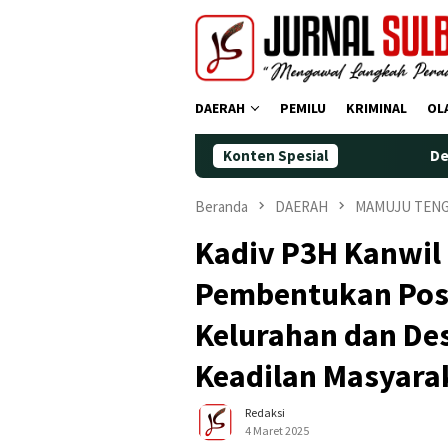
Loncat
ke
konten
DAERAH
PEMILU
KRIMINAL
OL
Konten Spesial
Demokrat Polman Peri
Beranda
DAERAH
MAMUJU TEN
Kadiv P3H Kanwil
Pembentukan Pos
Kelurahan dan De
Keadilan Masyara
Redaksi
4 Maret 2025