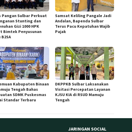
s Pangan Sulbar Perkuat
Samsat Keliling Pangale Jadi
nganan Stunting dan
Andalan, Bapenda Sulbar
nuhan Gizi 1000 HPK
Terus Pacu Kepatuhan Wajib
t Bimtek Penyusunan
Pajak
 B2SA
emuan Kabupaten Binaan
DKPPKB Sulbar Laksanakan
amuju Tengah Bahas
Visitasi Percepatan Layanan
uatan SDMK Puskesmas
KJSU KIA di RSUD Mamuju
ai Standar Terbaru
Tengah
JARINGAN SOCIAL