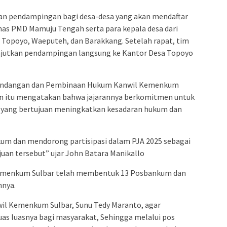
dan pendampingan bagi desa-desa yang akan mendaftar
inas PMD Mamuju Tengah serta para kepala desa dari
 Topoyo, Waeputeh, dan Barakkang. Setelah rapat, tim
utkan pendampingan langsung ke Kantor Desa Topoyo
g-undangan dan Pembinaan Hukum Kanwil Kemenkum
an itu mengatakan bahwa jajarannya berkomitmen untuk
yang bertujuan meningkatkan kesadaran hukum dan
m dan mendorong partisipasi dalam PJA 2025 sebagai
uan tersebut” ujar John Batara Manikallo
emenkum Sulbar telah membentuk 13 Posbankum dan
hnya.
wil Kemenkum Sulbar, Sunu Tedy Maranto, agar
as luasnya bagi masyarakat, Sehingga melalui pos