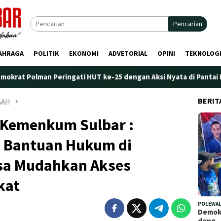
Pencarian
AHRAGA
POLITIK
EKONOMI
ADVETORIAL
OPINI
TEKNOLOG
ngati HUT ke-25 dengan Aksi Nyata di Pantai Palippis: Lingkunga
BERIT
GAH
 Kemenkum Sulbar :
 Bantuan Hukum di
sa Mudahkan Akses
kat
POLEWAL
Demokr
deng