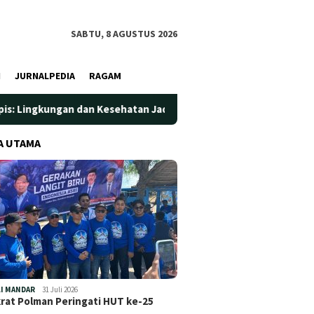
SABTU, 8 AGUSTUS 2026
I
JURNALPEDIA
RAGAM
 Kesehatan Jadi Prioritas
Jadi Wadah Silaturahmi dan Be
A UTAMA
I MANDAR
31 Juli 2026
at Polman Peringati HUT ke-25
…