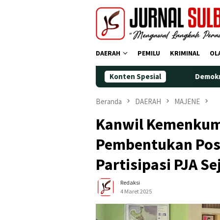
Loncat
ke
konten
DAERAH
PEMILU
KRIMINAL
OL
Konten Spesial
Demokrat Polman Peringati
Beranda
DAERAH
MAJENE
Kanwil Kemenkum
Pembentukan Pos
Partisipasi PJA S
Redaksi
4 Maret 2025