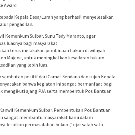
ce Award.
epada Kepala Desa/Lurah yang berhasil menyelesaikan
jalur pengadilan.
wil Kemenkum Sulbar, Sunu Tedy Maranto, agar
uas luasnya bagi masyarakat
akan terus melakukan pembinaan hukum di wilayah
aten Majene, untuk meningkatkan kesadaran hukum
adilan yang lebih luas.
 sambutan positif dari Camat Sendana dan tujuh Kepala
enyatakan bahwa kegiatan ini sangat bermanfaat bagi
uk mengikuti ajang PJA serta membentuk Pos Bantuan
ri Kanwil Kemenkum Sulbar. Pembentukan Pos Bantuan
kan sangat membantu masyarakat kami dalam
yelesaikan permasalahan hukum,” ujar salah satu