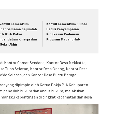
kanwil Kemenkum
Kanwil Kemenkum Sulbar
lbar Bersama Sejumlah
Hadiri Penyampaian
mti Ikuti Rakor
Ringkasan Pedoman
ngendalian Kinerja dan
Program MagangHub
fleksi Akhir
n di Kantor Camat Sendana, Kantor Desa Mekkatta,
sa Tubo Selatan, Kantor Desa Onang, Kantor Desa
do Selatan, dan Kantor Desa Buttu Baruga.
ar yang dipimpin oleh Ketua Pokja PJA Kabupaten
tim penyuluh hukum dan analis hukum, melakukan
mangku kepentingan di tingkat kecamatan dan desa.