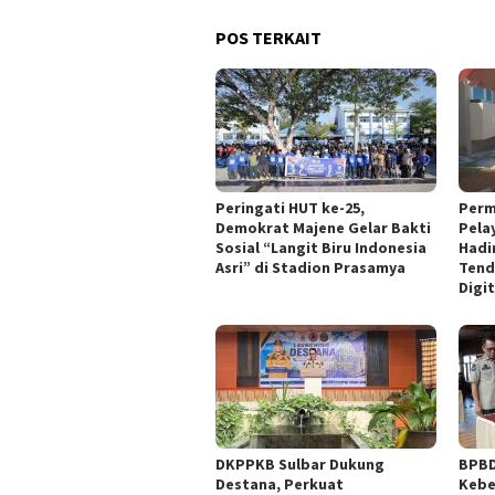
POS TERKAIT
Peringati HUT ke-25,
Perm
Demokrat Majene Gelar Bakti
Pela
Sosial “Langit Biru Indonesia
Hadi
Asri” di Stadion Prasamya
Tend
Digit
DKPPKB Sulbar Dukung
BPBD
Destana, Perkuat
Kebe