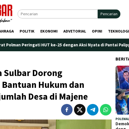
Pencarian
AHRAGA
POLITIK
EKONOMI
ADVETORIAL
OPINI
TEKNOLOG
 HUT ke-25 dengan Aksi Nyata di Pantai Palippis: Lingkungan dan
BERIT
 Sulbar Dorong
 Bantuan Hukum dan
ejumlah Desa di Majene
POLEWAL
Demokr
deng