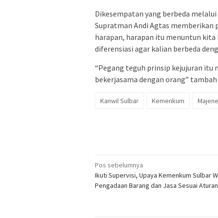
Dikesempatan yang berbeda melalui 
Supratman Andi Agtas memberikan pe
harapan, harapan itu menuntun kita
diferensiasi agar kalian berbeda de
“Pegang teguh prinsip kejujuran itu
bekerjasama dengan orang” tamba
Kanwil Sulbar
Kemenkum
Majen
Navigasi
Pos sebelumnya
Ikuti Supervisi, Upaya Kemenkum Sulbar 
pos
Pengadaan Barang dan Jasa Sesuai Aturan