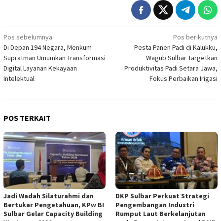
Navigasi
Pos sebelumnya
Pos berikutnya
Di Depan 194 Negara, Menkum
Pesta Panen Padi di Kalukku,
pos
Supratman Umumkan Transformasi
Wagub Sulbar Targetkan
Digital Layanan Kekayaan
Produktivitas Padi Setara Jawa,
Intelektual
Fokus Perbaikan Irigasi
POS TERKAIT
Jadi Wadah Silaturahmi dan
DKP Sulbar Perkuat Strategi
Bertukar Pengetahuan, KPw BI
Pengembangan Industri
Sulbar Gelar Capacity Building
Rumput Laut Berkelanjutan