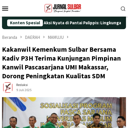
Loncat
Menu
ke
Mobile
konten
-25 dengan Aksi Nyata di Pantai Palippis: Lingkungan dan Keseha
Konten Spesial
Beranda
DAERAH
MAMUJU
‎Kakanwil Kemenkum Sulbar Bersama
Kadiv P3H Terima Kunjungan Pimpinan
Kanwil Pascasarjana UMI Makassar,
Dorong Peningkatan Kualitas SDM
Redaksi
9 Juli 2025