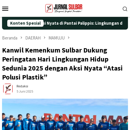
Loncat
Menu
ke
Mobile
konten
 dengan Aksi Nyata di Pantai Palippis: Lingkungan dan Kesehatan
Konten Spesial
Beranda
DAERAH
MAMUJU
Kanwil Kemenkum Sulbar Dukung
Peringatan Hari Lingkungan Hidup
Sedunia 2025 dengan Aksi Nyata “Atasi
Polusi Plastik”
Redaksi
5 Juni 2025