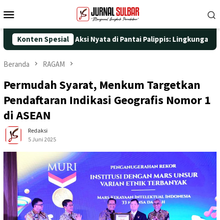
Loncat
Menu
ke
Mobile
konten
25 dengan Aksi Nyata di Pantai Palippis: Lingkungan dan Kesehat
Konten Spesial
Beranda
RAGAM
Permudah Syarat, Menkum Targetkan
Pendaftaran Indikasi Geografis Nomor 1
di ASEAN
Redaksi
5 Juni 2025