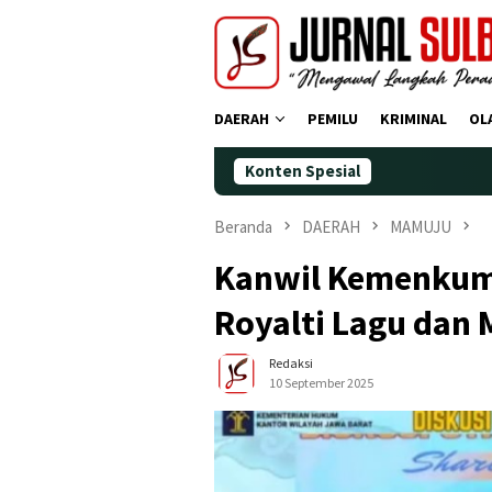
Loncat
ke
konten
DAERAH
PEMILU
KRIMINAL
OL
Konten Spesial
Demokrat P
Beranda
DAERAH
MAMUJU
Kanwil Kemenkum 
Royalti Lagu dan 
Redaksi
10 September 2025