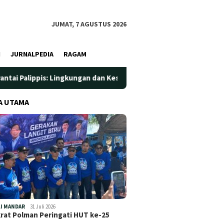
JUMAT, 7 AGUSTUS 2026
I
JURNALPEDIA
RAGAM
 Lingkungan dan Kesehatan Jadi Prioritas
Jadi Wadah Sil
A UTAMA
I MANDAR
31 Juli 2026
at Polman Peringati HUT ke-25
…