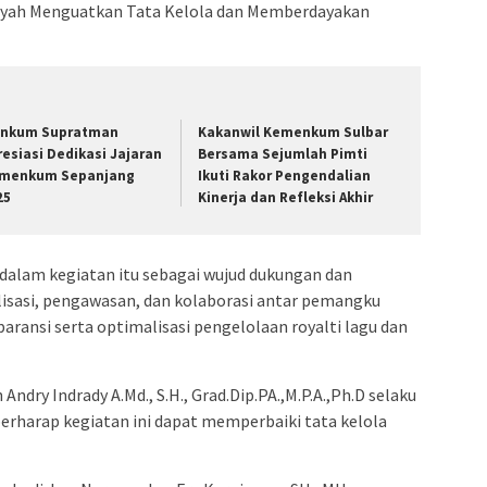
layah Menguatkan Tata Kelola dan Memberdayakan
nkum Supratman
Kakanwil Kemenkum Sulbar
resiasi Dedikasi Jajaran
Bersama Sejumlah Pimti
menkum Sepanjang
Ikuti Rakor Pengendalian
25
Kinerja dan Refleksi Akhir
alam kegiatan itu sebagai wujud dukungan dan
sasi, pengawasan, dan kolaborasi antar pemangku
ansi serta optimalisasi pengelolaan royalti lagu dan
Andry Indrady A.Md., S.H., Grad.Dip.PA.,M.P.A.,Ph.D selaku
berharap kegiatan ini dapat memperbaiki tata kelola