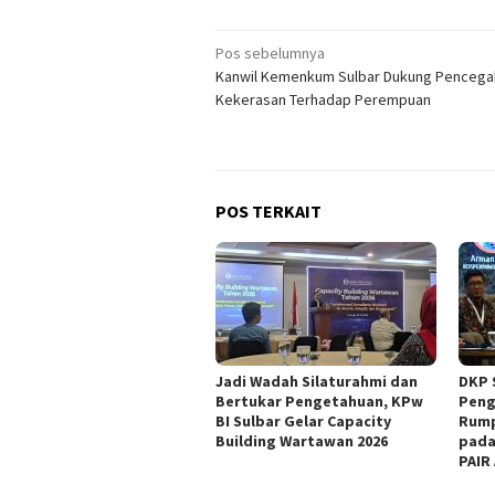
Navigasi
Pos sebelumnya
Kanwil Kemenkum Sulbar Dukung Pencega
pos
Kekerasan Terhadap Perempuan
POS TERKAIT
Jadi Wadah Silaturahmi dan
DKP 
Bertukar Pengetahuan, KPw
Peng
BI Sulbar Gelar Capacity
Rump
Building Wartawan 2026
pada
PAIR