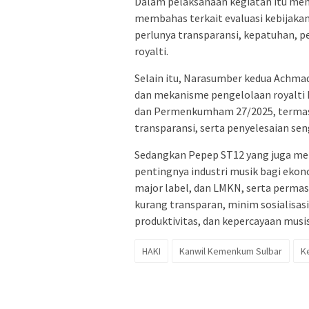
Dalam pelaksanaan kegiatan itu men
membahas terkait evaluasi kebijaka
perlunya transparansi, kepatuhan, pe
royalti.
Selain itu, Narasumber kedua Achmad 
dan mekanisme pengelolaan royalti h
dan Permenkumham 27/2025, termas
transparansi, serta penyelesaian sen
Sedangkan Pepep ST12 yang juga me
pentingnya industri musik bagi ekono
major label, dan LMKN, serta permas
kurang transparan, minim sosialisa
produktivitas, dan kepercayaan musis
HAKI
Kanwil Kemenkum Sulbar
K