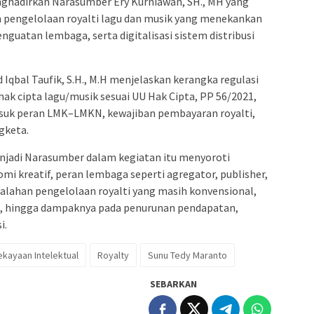
ghadirkan Narasumber Ery Kurniawan, SH., MH yang
n pengelolaan royalti lagu dan musik yang menekankan
nguatan lembaga, serta digitalisasi sistem distribusi
Iqbal Taufik, S.H., M.H menjelaskan kerangka regulasi
ak cipta lagu/musik sesuai UU Hak Cipta, PP 56/2021,
uk peran LMK–LMKN, kewajiban pembayaran royalti,
gketa.
njadi Narasumber dalam kegiatan itu menyoroti
mi kreatif, peran lembaga seperti agregator, publisher,
alahan pengelolaan royalti yang masih konvensional,
si, hingga dampaknya pada penurunan pendapatan,
i.
ekayaan Intelektual
Royalty
Sunu Tedy Maranto
SEBARKAN