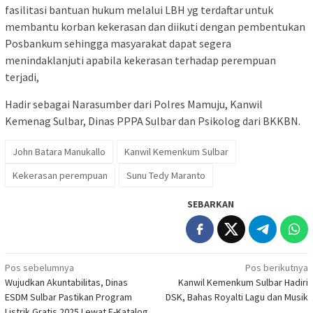
fasilitasi bantuan hukum melalui LBH yg terdaftar untuk
membantu korban kekerasan dan diikuti dengan pembentukan
Posbankum sehingga masyarakat dapat segera
menindaklanjuti apabila kekerasan terhadap perempuan
terjadi,
Hadir sebagai Narasumber dari Polres Mamuju, Kanwil
Kemenag Sulbar, Dinas PPPA Sulbar dan Psikolog dari BKKBN.
John Batara Manukallo
Kanwil Kemenkum Sulbar
Kekerasan perempuan
Sunu Tedy Maranto
SEBARKAN
Navigasi
Pos sebelumnya
Pos berikutnya
Wujudkan Akuntabilitas, Dinas
Kanwil Kemenkum Sulbar Hadiri
pos
ESDM Sulbar Pastikan Program
DSK, Bahas Royalti Lagu dan Musik
Listrik Gratis 2025 Lewat E-Katalog