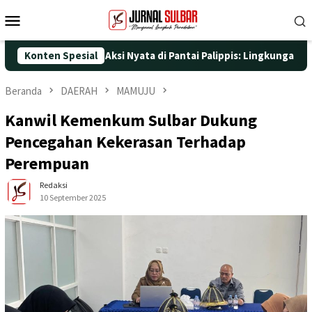
Loncat
Menu
ke
Mobile
konten
-25 dengan Aksi Nyata di Pantai Palippis: Lingkungan dan Keseha
Konten Spesial
Beranda
DAERAH
MAMUJU
Kanwil Kemenkum Sulbar Dukung
Pencegahan Kekerasan Terhadap
Perempuan
Redaksi
10 September 2025