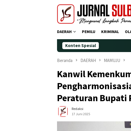
Loncat
ke
konten
DAERAH
PEMILU
KRIMINAL
OL
Konten Spesial
Demok
Beranda
DAERAH
MAMUJU
Kanwil Kemenkum
Pengharmonisasi
Peraturan Bupati
Redaksi
17 Juni 2025