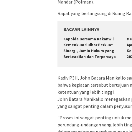
Mandar (Polman).
Rapat yang berlangsung di Ruang Rap
BACAAN LAINNYA
Kapolda Bersama Kakanwil
Me
Kemenkum Sulbar Perkuat
Ap
Sinergi, Jamin Hukum yang
Ke
Berkeadilan dan Terpercaya
20
Kadiv P3H, John Batara Manikallo 
bahwa kegiatan tersebut bertujuan 
ketentuan yang lebih tinggi.
John Batara Manikallo menegaskan 
yang sangat penting dalam penyusun
“Proses ini sangat penting untuk m
perundang-undangan yang lebih tingg
dalam mendorong pembangunan ekonom