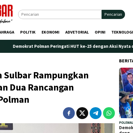
Pencarian
AHRAGA
POLITIK
EKONOMI
ADVETORIAL
OPINI
TEKNOLOG
rat Polman Peringati HUT ke-25 dengan Aksi Nyata di Pantai Pali
BERIT
 Sulbar Rampungkan
an Dua Rancangan
 Polman
POLEWAL
Demokr
deng