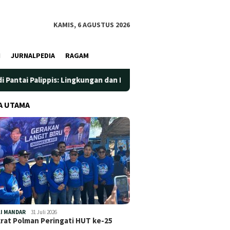
KAMIS, 6 AGUSTUS 2026
I
JURNALPEDIA
RAGAM
ppis: Lingkungan dan Kesehatan Jadi Prioritas
Jadi Wada
A UTAMA
I MANDAR
31 Juli 2026
at Polman Peringati HUT ke-25
…