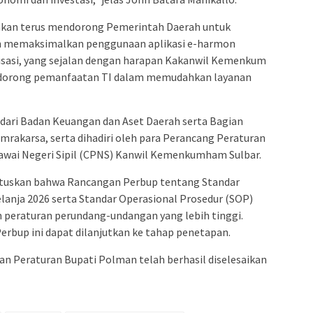
akan terus mendorong Pemerintah Daerah untuk
n memaksimalkan penggunaan aplikasi e-harmon
isasi, yang sejalan dengan harapan Kakanwil Kemenkum
ndorong pemanfaatan TI dalam memudahkan layanan
n dari Badan Keuangan dan Aset Daerah serta Bagian
akarsa, serta dihadiri oleh para Perancang Peraturan
wai Negeri Sipil (CPNS) Kanwil Kemenkumham Sulbar.
tuskan bahwa Rancangan Perbup tentang Standar
elanja 2026 serta Standar Operasional Prosedur (SOP)
n peraturan perundang-undangan yang lebih tinggi.
rbup ini dapat dilanjutkan ke tahap penetapan.
n Peraturan Bupati Polman telah berhasil diselesaikan