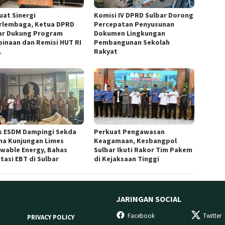
uat Sinergi
Komisi IV DPRD Sulbar Dorong
rlembaga, Ketua DPRD
Percepatan Penyusunan
ar Dukung Program
Dokumen Lingkungan
inaan dan Remisi HUT RI
Pembangunan Sekolah
1
Rakyat
s ESDM Dampingi Sekda
Perkuat Pengawasan
ma Kunjungan Limes
Keagamaan, Kesbangpol
wable Energy, Bahas
Sulbar Ikuti Rakor Tim Pakem
tasi EBT di Sulbar
di Kejaksaan Tinggi
JARINGAN SOCIAL
Facebook
Twitter
PRIVACY POLICY