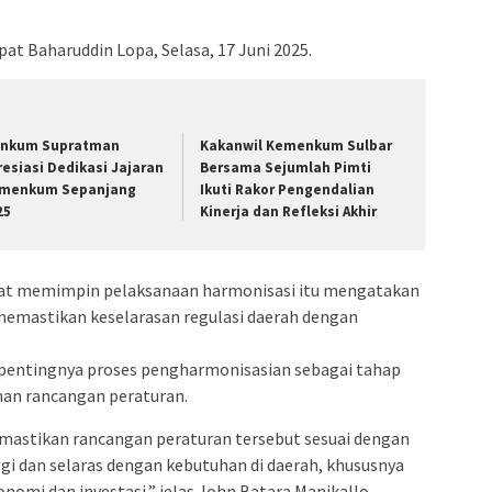
at Baharuddin Lopa, Selasa, 17 Juni 2025.
nkum Supratman
Kakanwil Kemenkum Sulbar
resiasi Dedikasi Jajaran
Bersama Sejumlah Pimti
menkum Sepanjang
Ikuti Rakor Pengendalian
25
Kinerja dan Refleksi Akhir
saat memimpin pelaksanaan harmonisasi itu mengatakan
memastikan keselarasan regulasi daerah dengan
pentingnya proses pengharmonisasian sebagai tahap
an rancangan peraturan.
emastikan rancangan peraturan tersebut sesuai dengan
i dan selaras dengan kebutuhan di daerah, khususnya
i dan investasi,” jelas John Batara Manikallo.