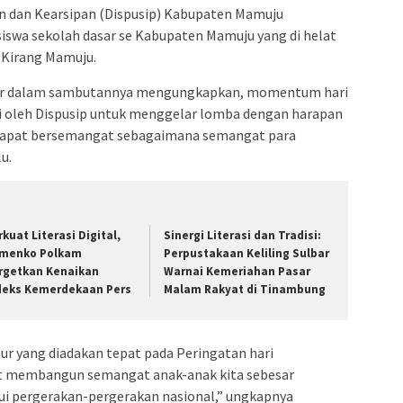
an dan Kearsipan (Dispusip) Kabupaten Mamuju
iswa sekolah dasar se Kabupaten Mamuju yang di helat
 Kirang Mamuju.
asir dalam sambutannya mengungkapkan, momentum hari
isi oleh Dispusip untuk menggelar lomba dengan harapan
 dapat bersemangat sebagaimana semangat para
u.
rkuat Literasi Digital,
Sinergi Literasi dan Tradisi:
menko Polkam
Perpustakaan Keliling Sulbar
rgetkan Kenaikan
Warnai Kemeriahan Pasar
deks Kemerdekaan Pers
Malam Rakyat di Tinambung
ur yang diadakan tepat pada Peringatan hari
at membangun semangat anak-anak kita sebesar
ui pergerakan-pergerakan nasional,” ungkapnya