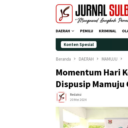
Loncat
ke
konten
DAERAH
PEMILU
KRIMINAL
OL
Konten Spesial
Demokra
Beranda
DAERAH
MAMUJU
Momentum Hari Ke
Dispusip Mamuju 
Redaksi
20 Mei 2024