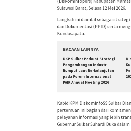
(Diskominfopers) Kabupaten Mamasa
Sulawesi Barat, Selasa 12 Mei 2026.
Langkah ini diambil sebagai strate
dan Dokumentasi (PPID) serta mengo
Kondosapata.
BACAAN LAINNYA
DKP Sulbar Perkuat Strategi
Di
Pengembangan Industri
Ku
Rumput Laut Berkelanjutan
Pe
pada Forum Internasional
20
PAIR Annual Meeting 2026
Kabid KPM DiskominfoSS Sulbar Dian
pertemuan ini bagian dari komitm
pelayanan informasi yang lebih trans
Gubernur Sulbar Suhardi Duka dalam 