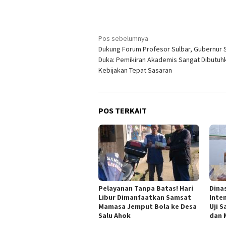
Navigasi
Pos sebelumnya
Dukung Forum Profesor Sulbar, Gubernur 
pos
Duka: Pemikiran Akademis Sangat Dibutuh
Kebijakan Tepat Sasaran
POS TERKAIT
Pelayanan Tanpa Batas! Hari
Dina
Libur Dimanfaatkan Samsat
Inte
Mamasa Jemput Bola ke Desa
Uji 
Salu Ahok
dan 