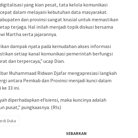
gitalisasi yang kian pesat, tata kelola komunikasi
h cepat dalam melayani kebutuhan data masyarakat.
kabupaten dan provinsi sangat krusial untuk memastikan
etap terjaga. Hal inilah menjadi topik diskusi bersama
i Martha serta jajarannya.
rikan dampak nyata pada kemudahan akses informasi
tikan setiap kanal komunikasi pemerintah berfungsi
at dan terpercaya,” ucap Dian.
ulbar Muhammaad Ridwan Djafar mengapresiasi langkah
rgi antara Pemkab dan Provinsi menjadi kunci dalam
ke 33 ini.
layah diperhadapkan efisiensi, maka kuncinya adalah
n pusat,” pungkaasnya. (Rls)
ardi Duka
SEBARKAN