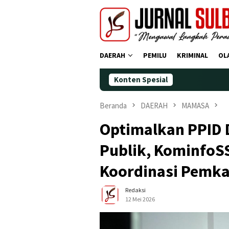
Loncat
ke
konten
DAERAH
PEMILU
KRIMINAL
OL
Konten Spesial
Demokra
Beranda
DAERAH
MAMASA
Optimalkan PPID 
Publik, KominfoS
Koordinasi Pemk
Redaksi
12 Mei 2026