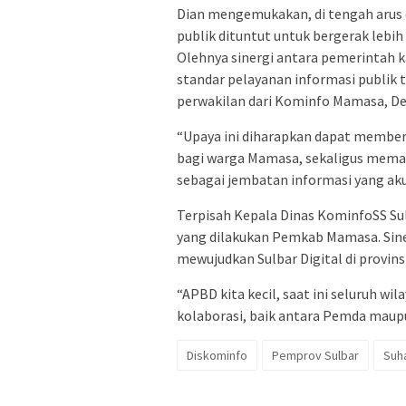
Dian mengemukakan, di tengah arus di
publik dituntut untuk bergerak lebi
Olehnya sinergi antara pemerintah 
standar pelayanan informasi publik t
perwakilan dari Kominfo Mamasa, Dew
“Upaya ini diharapkan dapat membe
bagi warga Mamasa, sekaligus memas
sebagai jembatan informasi yang akur
Terpisah Kepala Dinas KominfoSS S
yang dilakukan Pemkab Mamasa. Sine
mewujudkan Sulbar Digital di provinsi 
“APBD kita kecil, saat ini seluruh wi
kolaborasi, baik antara Pemda maupu
Diskominfo
Pemprov Sulbar
Suh