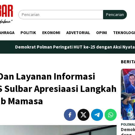
Pencarian
AHRAGA
POLITIK
EKONOMI
ADVETORIAL
OPINI
TEKNOLOG
t Polman Peringati HUT ke-25 dengan Aksi Nyata di Pantai Palipp
BERIT
Dan Layanan Informasi
S Sulbar Apresiaasi Langkah
ab Mamasa
POLEWAL
Demokr
deng