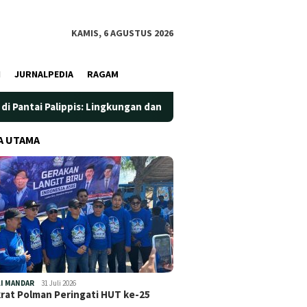
KAMIS, 6 AGUSTUS 2026
I
JURNALPEDIA
RAGAM
is: Lingkungan dan Kesehatan Jadi Prioritas
Jadi Wadah 
A UTAMA
I MANDAR
31 Juli 2026
at Polman Peringati HUT ke-25
…