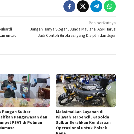
Pos berikutnya
Suhardi
Jangan Hanya Slogan, Junda Maulana: ASN Harus
kan untuk
Jadi Contoh Birokrasi yang Disiplin dan Jujur
s Pangan Sulbar
Maksimalkan Layanan di
nsifkan Pengawasan dan
Wilayah Terpencil, Kapolda
Sampel PSAT di Polman
Sulbar Serahkan Kendaraan
Mamasa
Operasional untuk Polsek
Pana