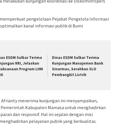
 melakukan kunjungan koordinasi ke Diskominfopers
gi memperkuat pengelolaan Pejabat Pengelola Informasi
ptimalkan kanal informasi publik di Bumi
nas ESDM Sulbar Terima
Dinas ESDM Sulbar Terima
njungan RRI, Jelaskan
Kunjungan Manajemen Bank
laksanaan Program LHM
Sinarmas, Serahkan SLO
26
Pembangkit Listrik
 Afrianty menerima kunjungan ini menyampaikan,
en Pemerintah Kabupaten Mamasa untuk menghadirkan
paran dan responsif. Hal ini sejalan dengan misi
menghadirkan pelayanan publik yang berkualitas.