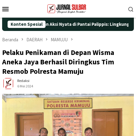
Loncat
Menu
ke
Mobile
konten
e-25 dengan Aksi Nyata di Pantai Palippis: Lingkungan dan Kese
Konten Spesial
Beranda
DAERAH
MAMUJU
Pelaku Penikaman di Depan Wisma
Aneka Jaya Berhasil Diringkus Tim
Resmob Polresta Mamuju
Redaksi
6 Mei 2024