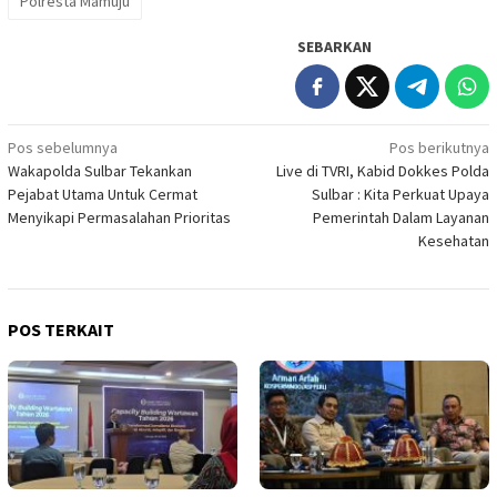
Polresta Mamuju
SEBARKAN
Navigasi
Pos sebelumnya
Pos berikutnya
Wakapolda Sulbar Tekankan
Live di TVRI, Kabid Dokkes Polda
pos
Pejabat Utama Untuk Cermat
Sulbar : Kita Perkuat Upaya
Menyikapi Permasalahan Prioritas
Pemerintah Dalam Layanan
Kesehatan
POS TERKAIT