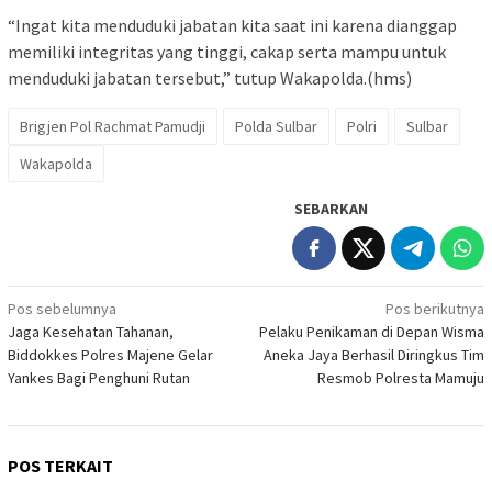
“Ingat kita menduduki jabatan kita saat ini karena dianggap
memiliki integritas yang tinggi, cakap serta mampu untuk
menduduki jabatan tersebut,” tutup Wakapolda.(hms)
Brigjen Pol Rachmat Pamudji
Polda Sulbar
Polri
Sulbar
Wakapolda
SEBARKAN
Navigasi
Pos sebelumnya
Pos berikutnya
Jaga Kesehatan Tahanan,
Pelaku Penikaman di Depan Wisma
pos
Biddokkes Polres Majene Gelar
Aneka Jaya Berhasil Diringkus Tim
Yankes Bagi Penghuni Rutan
Resmob Polresta Mamuju
POS TERKAIT