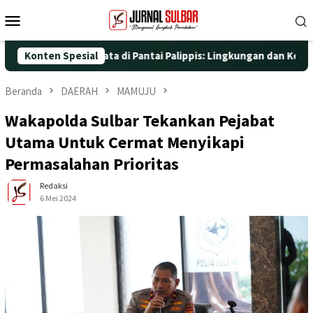
Loncat
Menu
ke
Mobile
konten
an Aksi Nyata di Pantai Palippis: Lingkungan dan Kesehatan Jadi
Konten Spesial
Beranda
DAERAH
MAMUJU
Wakapolda Sulbar Tekankan Pejabat
Utama Untuk Cermat Menyikapi
Permasalahan Prioritas
Redaksi
6 Mei 2024