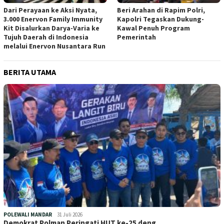
Dari Perayaan ke Aksi Nyata,
Beri Arahan di Rapim Polri,
3.000 Enervon Family Immunity
Kapolri Tegaskan Dukung-
Kit Disalurkan Darya-Varia ke
Kawal Penuh Program
Tujuh Daerah di Indonesia
Pemerintah
melalui Enervon Nusantara Run
BERITA UTAMA
POLEWALI MANDAR
31 Juli 2026
Demokrat Polman Peringati HUT ke-25 deng…