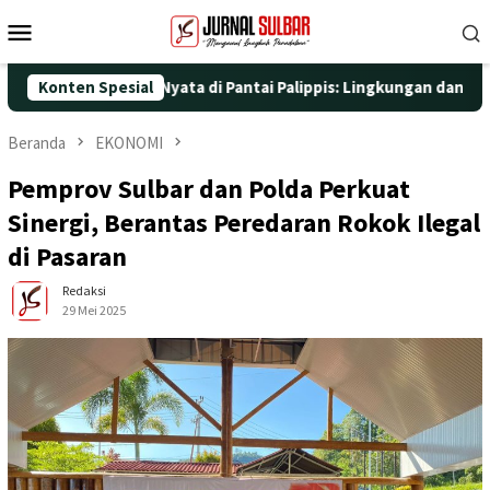
Loncat
Menu
ke
Mobile
konten
engan Aksi Nyata di Pantai Palippis: Lingkungan dan Kesehatan J
Konten Spesial
Beranda
EKONOMI
Pemprov Sulbar dan Polda Perkuat
Sinergi, Berantas Peredaran Rokok Ilegal
di Pasaran
Redaksi
29 Mei 2025