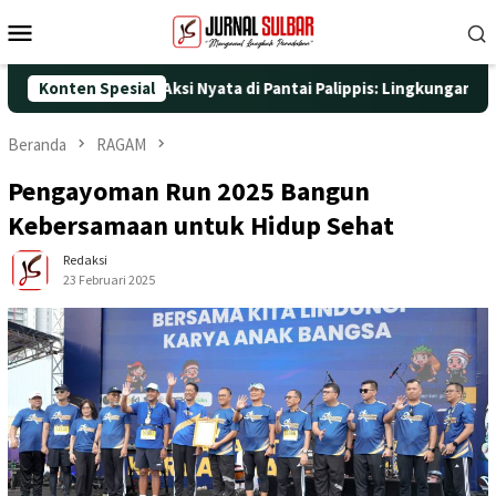
Loncat
Menu
ke
Mobile
konten
ngan Aksi Nyata di Pantai Palippis: Lingkungan dan Kesehatan Ja
Konten Spesial
Beranda
RAGAM
Pengayoman Run 2025 Bangun
Kebersamaan untuk Hidup Sehat
Redaksi
23 Februari 2025