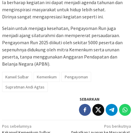
Ia berharap kegiatan ini dapat menjadi agenda tahunan dan
menginspirasi masyarakat untuk hidup lebih sehat.
Dirinya sangat mengapresiasi kegiatan seperti ini.
Selain untuk menjaga kesehatan, Pengayoman Run juga
menjadi ajang silaturahmi dan mempererat persaudaraan.
Pengayoman Run 2025 diikuti oleh sekitar 5000 peserta dan
sepenuhnya didukung oleh mitra Kemenkum serta urunan
peserta, tanpa menggunakan Anggaran Pendapatan dan
Belanja Negara (APBN).
Kanwil Sulbar
Kemenkum
Pengayoman
Supratman Andi Agtas
SEBARKAN
Navigasi
Pos sebelumnya
Pos berikutnya
Kakanwil Kemenkum Sulbar
Dekatkan Layanan ke Masyarakat,