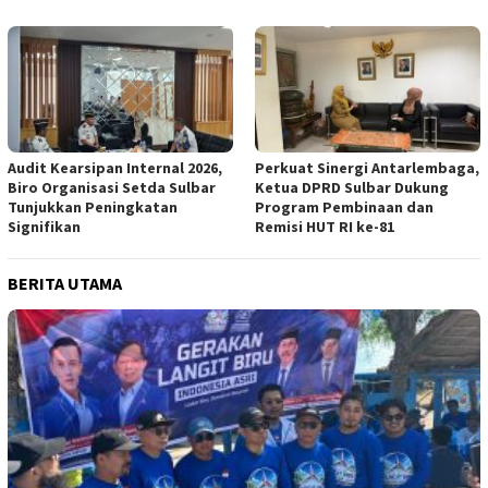
Audit Kearsipan Internal 2026,
Perkuat Sinergi Antarlembaga,
Biro Organisasi Setda Sulbar
Ketua DPRD Sulbar Dukung
Tunjukkan Peningkatan
Program Pembinaan dan
Signifikan
Remisi HUT RI ke-81
BERITA UTAMA