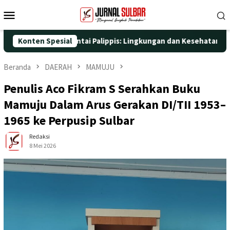
Loncat
Menu
ke
Mobile
konten
ata di Pantai Palippis: Lingkungan dan Kesehatan Jadi Prioritas
Konten Spesial
Beranda
DAERAH
MAMUJU
Penulis Aco Fikram S Serahkan Buku
Mamuju Dalam Arus Gerakan DI/TII 1953–
1965 ke Perpusip Sulbar
Redaksi
8 Mei 2026