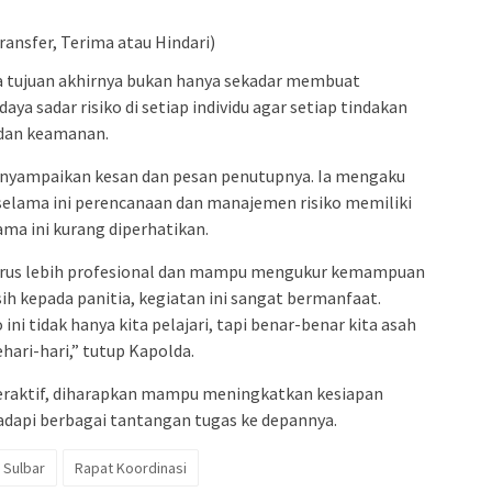
ransfer, Terima atau Hindari)
tujuan akhirnya bukan hanya sekadar membuat
 sadar risiko di setiap individu agar setiap tindakan
dan keamanan.
menyampaikan kesan dan pesan penutupnya. Ia mengaku
selama ini perencanaan dan manajemen risiko memiliki
ama ini kurang diperhatikan.
ta harus lebih profesional dan mampu mengukur kemampuan
h kepada panitia, kegiatan ini sangat bermanfaat.
ni tidak hanya kita pelajari, tapi benar-benar kita asah
hari-hari,” tutup Kapolda.
teraktif, diharapkan mampu meningkatkan kesiapan
dapi berbagai tantangan tugas ke depannya.
 Sulbar
Rapat Koordinasi