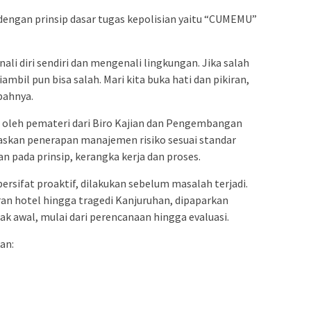
dengan prinsip dasar tugas kepolisian yaitu “CUMEMU”
ali diri sendiri dan mengenali lingkungan. Jika salah
mbil pun bisa salah. Mari kita buka hati dan pikiran,
bahnya.
oleh pemateri dari Biro Kajian dan Pengembangan
askan penerapan manajemen risiko sesuai standar
an pada prinsip, kerangka kerja dan proses.
rsifat proaktif, dilakukan sebelum masalah terjadi.
ran hotel hingga tragedi Kanjuruhan, dipaparkan
ak awal, mulai dari perencanaan hingga evaluasi.
an: