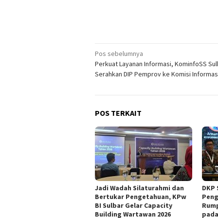
Navigasi
Pos sebelumnya
Perkuat Layanan Informasi, KominfoSS Sul
pos
Serahkan DIP Pemprov ke Komisi Informas
POS TERKAIT
Jadi Wadah Silaturahmi dan
DKP 
Bertukar Pengetahuan, KPw
Peng
BI Sulbar Gelar Capacity
Rump
Building Wartawan 2026
pada