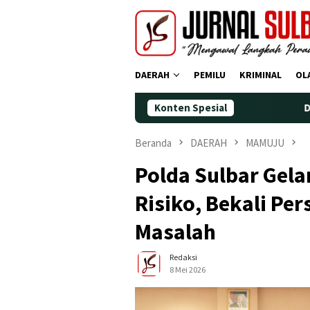
Loncat
ke
konten
DAERAH
PEMILU
KRIMINAL
OL
Konten Spesial
Demokrat Polman Per
Beranda
DAERAH
MAMUJU
Polda Sulbar Gel
Risiko, Bekali Per
Masalah
Redaksi
8 Mei 2026