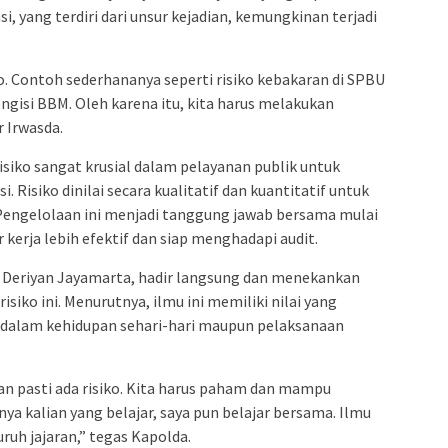
, yang terdiri dari unsur kejadian, kemungkinan terjadi
ko. Contoh sederhananya seperti risiko kebakaran di SPBU
gisi BBM. Oleh karena itu, kita harus melakukan
r Irwasda.
isiko sangat krusial dalam pelayanan publik untuk
. Risiko dinilai secara kualitatif dan kuantitatif untuk
engelolaan ini menjadi tanggung jawab bersama mulai
 kerja lebih efektif dan siap menghadapi audit.
di Deriyan Jayamarta, hadir langsung dan menekankan
iko ini. Menurutnya, ilmu ini memiliki nilai yang
 dalam kehidupan sehari-hari maupun pelaksanaan
an pasti ada risiko. Kita harus paham dan mampu
nya kalian yang belajar, saya pun belajar bersama. Ilmu
ruh jajaran,” tegas Kapolda.