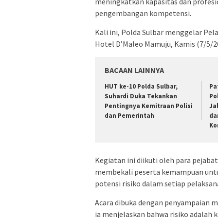
meningkatkan kapasitas dan profesi
pengembangan kompetensi.
Kali ini, Polda Sulbar menggelar Pe
Hotel D’Maleo Mamuju, Kamis (7/5/26
BACAAN LAINNYA
HUT ke-10 Polda Sulbar,
Pa
Suhardi Duka Tekankan
Po
Pentingnya Kemitraan Polisi
Ja
dan Pemerintah
da
Ko
Kegiatan ini diikuti oleh para pejab
membekali peserta kemampuan untuk
potensi risiko dalam setiap pelaksa
Acara dibuka dengan penyampaian ma
ia menjelaskan bahwa risiko adalah 