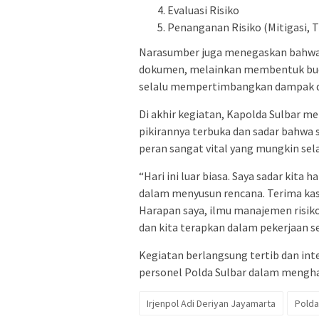
Evaluasi Risiko
Penanganan Risiko (Mitigasi, T
Narasumber juga menegaskan bahwa 
dokumen, melainkan membentuk budaya
selalu mempertimbangkan dampak 
Di akhir kegiatan, Kapolda Sulbar 
pikirannya terbuka dan sadar bahwa 
peran sangat vital yang mungkin sel
“Hari ini luar biasa. Saya sadar ki
dalam menyusun rencana. Terima kasi
Harapan saya, ilmu manajemen risiko i
dan kita terapkan dalam pekerjaan se
Kegiatan berlangsung tertib dan in
personel Polda Sulbar dalam mengha
Irjenpol Adi Deriyan Jayamarta
Polda