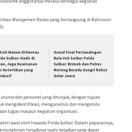
onalisme anggotanya melalui berbagai kegiatan
latihan Manajemen Risiko yang berlangsung di Ballroom
).
troli Malam Ditlantas
Grand Final Pertandingan
lda Sulbar: Hadir di
Bola Voli Satker Polda
lan, Jaga Keamanan
Sulbar: Brimob dan Polres
n Ketertiban yang
Mateng Beradu Sengit Rebut
ndusif
Gelar Juara
at utama dan personel yang ditunjuk, dengan tujuan
 mengidentifikasi, menganalisis dan mengelola
naan tugas maupun kegiatan organisasi.
teri awal oleh Irwasda Polda Sulbar. Dalam paparannya,
kemungkinan terjadinya suatu kejadian yang dapat