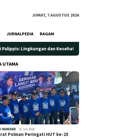
JUMAT, 7 AGUSTUS 2026
I
JURNALPEDIA
RAGAM
an dan Kesehatan Jadi Prioritas
Jadi Wadah Silaturahmi 
A UTAMA
I MANDAR
31 Juli 2026
at Polman Peringati HUT ke-25
…