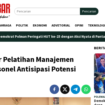
Pencarian
AHRAGA
POLITIK
EKONOMI
ADVETORIAL
OPINI
TEKNOLOG
ingati HUT ke-25 dengan Aksi Nyata di Pantai Palippis: Lingkung
BERIT
ar Pelatihan Manajemen
sonel Antisipasi Potensi
POLEWAL
Demokr
deng