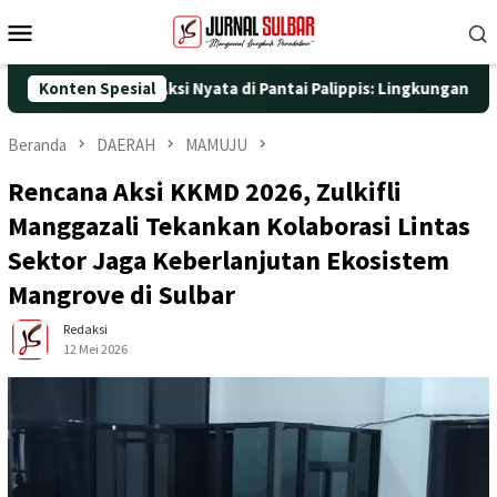
Loncat
Menu
ke
Mobile
konten
5 dengan Aksi Nyata di Pantai Palippis: Lingkungan dan Kesehata
Konten Spesial
Beranda
DAERAH
MAMUJU
Rencana Aksi KKMD 2026, Zulkifli
Manggazali Tekankan Kolaborasi Lintas
Sektor Jaga Keberlanjutan Ekosistem
Mangrove di Sulbar
Redaksi
12 Mei 2026