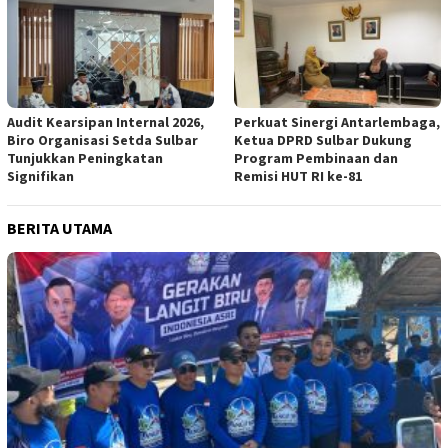
Audit Kearsipan Internal 2026,
Perkuat Sinergi Antarlembaga,
Biro Organisasi Setda Sulbar
Ketua DPRD Sulbar Dukung
Tunjukkan Peningkatan
Program Pembinaan dan
Signifikan
Remisi HUT RI ke-81
BERITA UTAMA